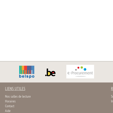
LIENS UTILES
R
Nos salles de lecture
S
Horaires
I
Contact
Aide