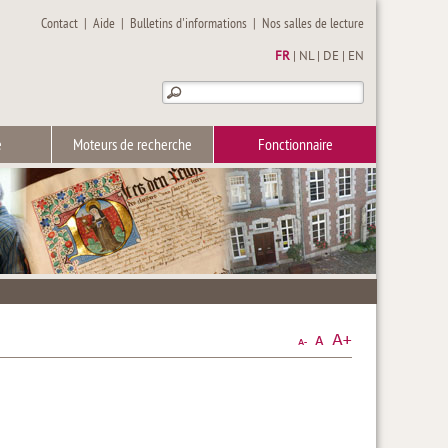
Contact
|
Aide
|
Bulletins d'informations
|
Nos salles de lecture
FR
|
NL
|
DE
|
EN
e
Moteurs de recherche
Fonctionnaire