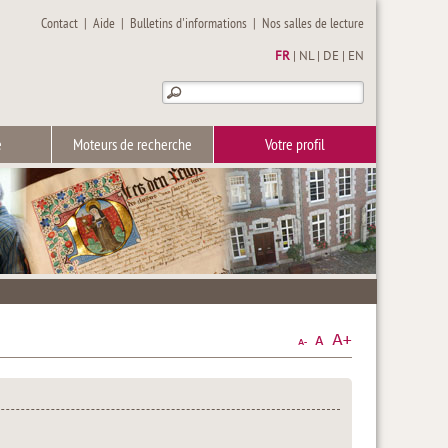
Contact
|
Aide
|
Bulletins d'informations
|
Nos salles de lecture
FR
|
NL
|
DE
|
EN
e
Moteurs de recherche
Votre profil