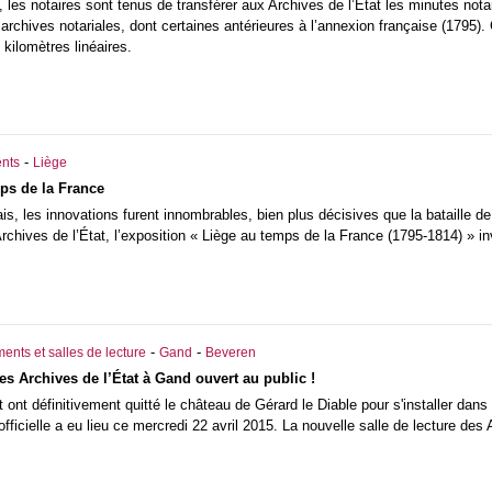
 les notaires sont tenus de transférer aux Archives de l’État les minutes nota
chives notariales, dont certaines antérieures à l’annexion française (1795). 
 kilomètres linéaires.
-
nts
Liège
ps de la France
is, les innovations furent innombrables, bien plus décisives que la bataille 
Archives de l’État, l’exposition « Liège au temps de la France (1795-1814) » inv
-
-
ents et salles de lecture
Gand
Beveren
s Archives de l’État à Gand ouvert au public !
t ont définitivement quitté le château de Gérard le Diable pour s'installer dan
officielle a eu lieu ce mercredi 22 avril 2015. La nouvelle salle de lecture de