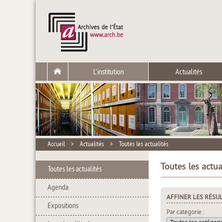
L'institution
Actualités
Accueil
>
Actualités
>
Toutes les actualités
Toutes les actua
Toutes les actualités
Agenda
AFFINER LES RÉSU
Expositions
Par catégorie :