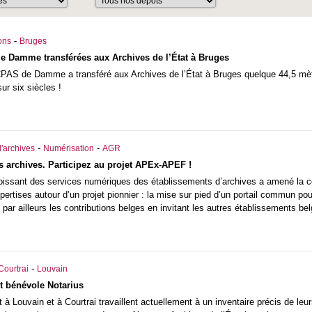
-
ons
Bruges
e Damme transférées aux Archives de l’État à Bruges
 CPAS de Damme a transféré aux Archives de l’État à Bruges quelque 44,5 mètr
ur six siècles !
-
-
'archives
Numérisation
AGR
s archives. Participez au projet APEx-APEF !
issant des services numériques des établissements d’archives a amené la c
pertises autour d’un projet pionnier : la mise sur pied d’un portail commun pour
ar ailleurs les contributions belges en invitant les autres établissements belg
-
Courtrai
Louvain
t bénévole Notarius
t à Louvain et à Courtrai travaillent actuellement à un inventaire précis de le