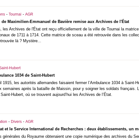
-
-
ons
Tournai
AGR
 de Maximilien-Emmanuel de Bavière remise aux Archives de l'État
5, les Archives de l'État ont reçu officiellement de la ville de Tournai la ma
naux de 1711 à 1714. Cette matrice de sceau a été retrouvée dans les collect
trouvée là ? Mystère...
Saint-Hubert
bulance 1034 de Saint-Hubert
ril 1915, les autorités allemandes faisaient fermer l’Ambulance 1034 à Saint-
semaines après la bataille de Maissin, pour y soigner les soldats français. 
Saint-Hubert, où se trouvent aujourd’hui les Archives de l’État.
-
-
tion
Divers
AGR
tat et le Service International de Recherches : deux établissements, un 
es générales du Royaume obtenaient une copie numérique des archives du Ser