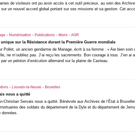
aines de visiteurs ont pu avoir accès à cet outil précieux, au sein des Archi
sur un nouvel accord global portant sur ses missions et sa gestion. Cet accord
-
-
-
-
iage
Numérisation
Publications
Mons
AGR
 unique sur la Résistance durant la Première Guerre mondiale
ur Pollet, un ancien gendarme de Manage, écrit à sa femme : « Aie bien soin 
ille, ne m’oubliez pas. J’ai reçu les sacrements. Bon courage à tous. J’en ai
llé par un peloton d’exécution allemand sur la plaine de Casteau.
-
-
Mons
Louvain-la-Neuve
Bruxelles
ais nous a quitté
-Christian Servais nous a quitté. Bénévole aux Archives de l’État à Bruxelle
s mortuaires des soldats du département de la Dyle et du département de Jem
e données.