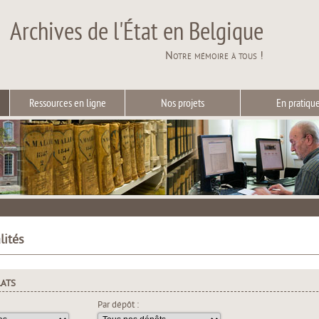
Archives de l'État en Belgique
Notre mémoire à tous !
Ressources en ligne
Nos projets
En pratiqu
lités
LATS
Par dépôt :