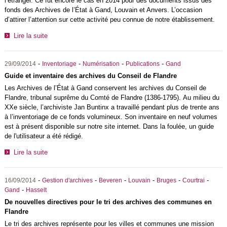
l’étranger. Ce fut encore le cas en 2014 pour des documents issus des
fonds des Archives de l’État à Gand, Louvain et Anvers. L’occasion
d’attirer l’attention sur cette activité peu connue de notre établissement.
Lire la suite
-
-
-
-
29/09/2014
Inventoriage
Numérisation
Publications
Gand
Guide et inventaire des archives du Conseil de Flandre
Les Archives de l’État à Gand conservent les archives du Conseil de
Flandre, tribunal suprême du Comté de Flandre (1386-1795). Au milieu du
XXe siècle, l’archiviste Jan Buntinx a travaillé pendant plus de trente ans
à l’inventoriage de ce fonds volumineux. Son inventaire en neuf volumes
est à présent disponible sur notre site internet. Dans la foulée, un guide
de l'utilisateur a été rédigé.
Lire la suite
-
-
-
-
-
-
16/09/2014
Gestion d'archives
Beveren
Louvain
Bruges
Courtrai
-
Gand
Hasselt
De nouvelles directives pour le tri des archives des communes en
Flandre
Le tri des archives représente pour les villes et communes une mission