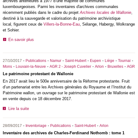
archives antérieures à 1977 d’une majorité de communes
luxembourgeoises. Parmi les inventaires d'archives communales
récemment publiés dans le cadre du projet
Archives locales de Wallonie
,
destiné à la sauvegarde et valorisation du patrimoine archivistique
local, figurent ceux de
Villers-la-Bonne-Eau
, Sélange, Habergy, Wolkrange
et Sohier.
En savoir plus
-
-
-
-
-
-
-
27/10/2017
Publications
Namur
Saint-Hubert
Eupen
Liège
Tournai
-
-
-
-
-
Mons
Louvain-la-Neuve
AGR 2 - Joseph Cuvelier
Arlon
Bruxelles
AGR
Le patrimoine protestant de Wallonie
En 2017 avait lieu le 500e anniversaire de la Réforme protestante. Fruit
d’un partenariat entre les Archives générales du Royaume et l’Institut du
Patrimoine wallon, un ouvrage sur le patrimoine protestant de Wallonie est
en vente depuis ce 18 décembre 2017.
Lire la suite
-
-
-
-
28/09/2017
Inventoriage
Publications
Saint-Hubert
Arlon
Inventaire des archives de Charles-Ferdinand Nothomb : tome 1