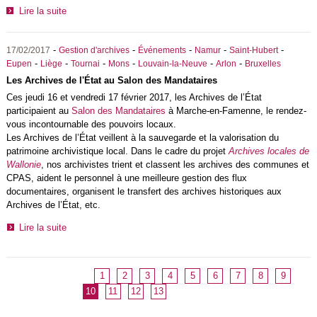
Lire la suite
-
-
-
-
-
17/02/2017
Gestion d'archives
Événements
Namur
Saint-Hubert
-
-
-
-
-
-
Eupen
Liège
Tournai
Mons
Louvain-la-Neuve
Arlon
Bruxelles
Les Archives de l'État au Salon des Mandataires
Ces jeudi 16 et vendredi 17 février 2017, les Archives de l’État
participaient au
Salon des Mandataires
à Marche-en-Famenne, le rendez-
vous incontournable des pouvoirs locaux.
Les Archives de l’État veillent à la sauvegarde et la valorisation du
patrimoine archivistique local. Dans le cadre du projet
Archives locales de
Wallonie
, nos archivistes trient et classent les archives des communes et
CPAS, aident le personnel à une meilleure gestion des flux
documentaires, organisent le transfert des archives historiques aux
Archives de l’État, etc.
Lire la suite
1
2
3
4
5
6
7
8
9
10
11
12
13