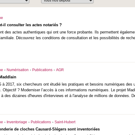
he
-il consulter les actes notariés ?
ont des actes authentiques qui ont une force probante. Ils permettent égalem
 familiale. Découvrez les conditions de consultation et les possibilités de re
-
-
-
he
Numérisation
Publications
AGR
 Maddlain
5 à 2017, six chercheurs ont étudié les pratiques et besoins numériques des 
e. Objectif ? Moderniser l’accès à ces informations numériques. Le projet Maddl
u à des dizaines d'heures d'interviews et à l'analyse de millions de données. D
-
-
-
he
Inventoriage
Publications
Saint-Hubert
fonderie de cloches Causard-Slégers sont inventoriées