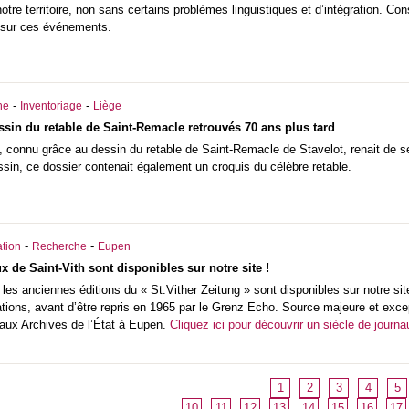
notre territoire, non sans certains problèmes linguistiques et d’intégration. Co
 sur ces événements.
-
-
he
Inventoriage
Liège
ssin du retable de Saint-Remacle retrouvés 70 ans plus tard
 connu grâce au dessin du retable de Saint-Remacle de Stavelot, renait de se
essin, ce dossier contenait également un croquis du célèbre retable.
-
-
tion
Recherche
Eupen
 de Saint-Vith sont disponibles sur notre site !
es anciennes éditions du « St.Vither Zeitung » sont disponibles sur notre site
tions, avant d’être repris en 1965 par le Grenz Echo. Source majeure et excep
é aux Archives de l’État à Eupen.
Cliquez ici pour découvrir un siècle de journa
1
2
3
4
5
10
11
12
13
14
15
16
17