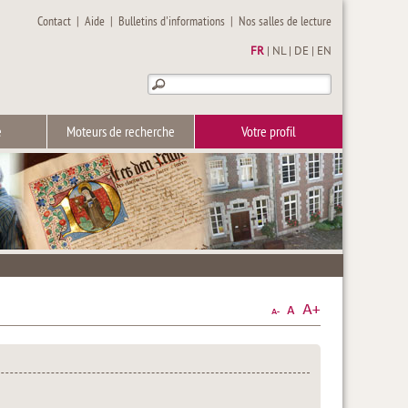
Contact
|
Aide
|
Bulletins d'informations
|
Nos salles de lecture
FR
|
NL
|
DE
|
EN
e
Moteurs de recherche
Votre profil