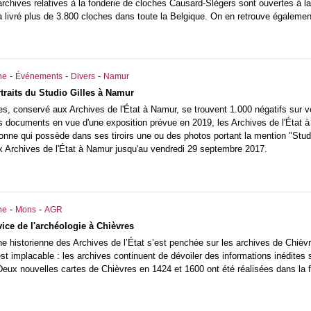
rchives relatives à la fonderie de cloches Causard-Slégers sont ouvertes à la
 à livré plus de 3.800 cloches dans toute la Belgique. On en retrouve égale
-
-
-
he
Événements
Divers
Namur
rtraits du Studio Gilles à Namur
es, conservé aux Archives de l'État à Namur, se trouvent 1.000 négatifs sur verr
es documents en vue d'une exposition prévue en 2019, les Archives de l'État
onne qui possède dans ses tiroirs une ou des photos portant la mention "Studio
ux Archives de l'État à Namur jusqu'au vendredi 29 septembre 2017.
-
-
he
Mons
AGR
vice de l'archéologie à Chièvres
e historienne des Archives de l’État s’est penchée sur les archives de Chièvr
est implacable : les archives continuent de dévoiler des informations inédites
Deux nouvelles cartes de Chièvres en 1424 et 1600 ont été réalisées dans la f