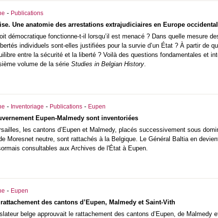
-
he
Publications
ise. Une anatomie des arrestations extrajudiciaires en Europe occidental
it démocratique fonctionne-t-il lorsqu’il est menacé ? Dans quelle mesure des
libertés individuels sont-elles justifiées pour la survie d’un État ? À partir d
quilibre entre la sécurité et la liberté ? Voilà des questions fondamentales e
isième volume de la série
Studies in Belgian History
.
-
-
-
he
Inventoriage
Publications
Eupen
uvernement Eupen-Malmedy sont inventoriées
ersailles, les cantons d’Eupen et Malmedy, placés successivement sous domin
re de Moresnet neutre, sont rattachés à la Belgique. Le Général Baltia en devie
ormais consultables aux Archives de l'État à Eupen.
-
he
Eupen
 rattachement des cantons d’Eupen, Malmedy et Saint-Vith
islateur belge approuvait le rattachement des cantons d’Eupen, de Malmedy e