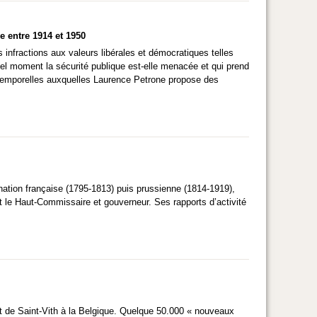
e entre 1914 et 1950
 infractions aux valeurs libérales et démocratiques telles
e quel moment la sécurité publique est-elle menacée et qui prend
t intemporelles auxquelles Laurence Petrone propose des
ation française (1795-1813) puis prussienne (1814-1919),
nt le Haut-Commissaire et gouverneur. Ses rapports d’activité
t de Saint-Vith à la Belgique. Quelque 50.000 « nouveaux