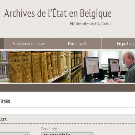
Archives de l'État en Belgique
Notre mémoire à tous !
Ressources en ligne
Nos projets
En pratiqu
lités
LATS
Par dépôt :