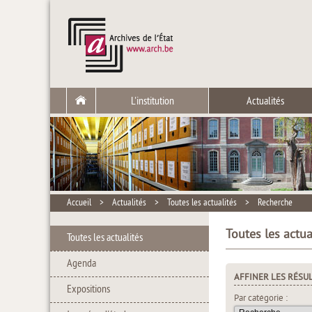
L'institution
Actualités
Accueil
>
Actualités
>
Toutes les actualités
>
Recherche
Toutes les actua
Toutes les actualités
Agenda
AFFINER LES RÉSU
Expositions
Par catégorie :