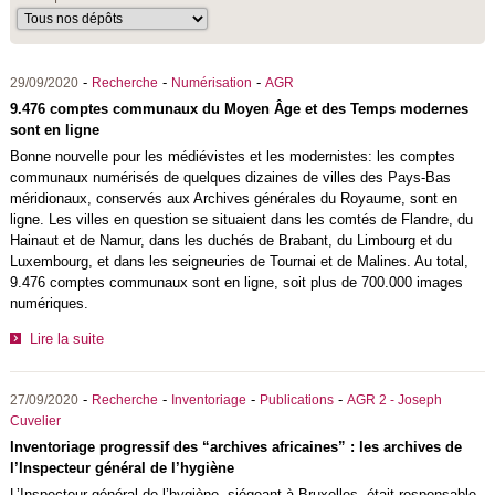
-
-
-
29/09/2020
Recherche
Numérisation
AGR
9.476 comptes communaux du Moyen Âge et des Temps modernes
sont en ligne
Bonne nouvelle pour les médiévistes et les modernistes: les comptes
communaux numérisés de quelques dizaines de villes des Pays-Bas
méridionaux, conservés aux Archives générales du Royaume, sont en
ligne. Les villes en question se situaient dans les comtés de Flandre, du
Hainaut et de Namur, dans les duchés de Brabant, du Limbourg et du
Luxembourg, et dans les seigneuries de Tournai et de Malines. Au total,
9.476 comptes communaux sont en ligne, soit plus de 700.000 images
numériques.
Lire la suite
-
-
-
-
27/09/2020
Recherche
Inventoriage
Publications
AGR 2 - Joseph
Cuvelier
Inventoriage progressif des “archives africaines” : les archives de
l’Inspecteur général de l’hygiène
L’Inspecteur général de l’hygiène, siégeant à Bruxelles, était responsable