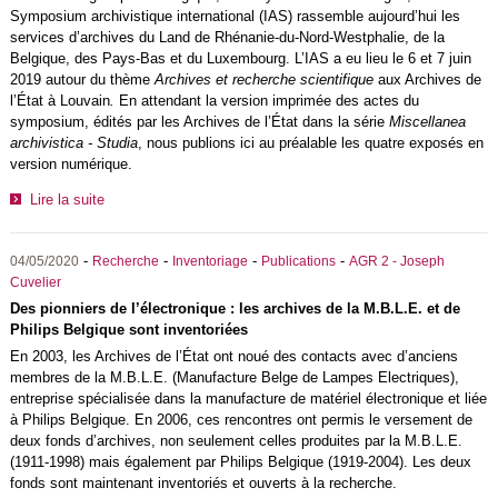
Symposium archivistique international (IAS) rassemble aujourd’hui les
services d’archives du Land de Rhénanie-du-Nord-Westphalie, de la
Belgique, des Pays-Bas et du Luxembourg. L’IAS a eu lieu le 6 et 7 juin
2019 autour du thème
Archives et recherche scientifique
aux Archives de
l’État à Louvain
.
En attendant la version imprimée des actes du
symposium, édités par les Archives de l’État dans la série
Miscellanea
archivistica - Studia
, nous publions ici au préalable les quatre exposés en
version numérique.
Lire la suite
-
-
-
-
04/05/2020
Recherche
Inventoriage
Publications
AGR 2 - Joseph
Cuvelier
Des pionniers de l’électronique : les archives de la M.B.L.E. et de
Philips Belgique sont inventoriées
En 2003, les Archives de l’État ont noué des contacts avec d’anciens
membres de la M.B.L.E. (Manufacture Belge de Lampes Electriques),
entreprise spécialisée dans la manufacture de matériel électronique et liée
à Philips Belgique. En 2006, ces rencontres ont permis le versement de
deux fonds d’archives, non seulement celles produites par la M.B.L.E.
(1911-1998) mais également par Philips Belgique (1919-2004). Les deux
fonds sont maintenant inventoriés et ouverts à la recherche.