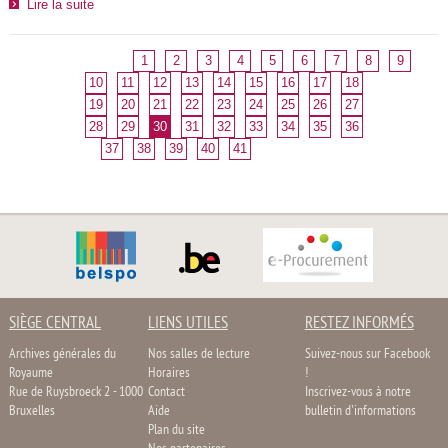
Lire la suite
1
2
3
4
5
6
7
8
9
10
11
12
13
14
15
16
17
18
19
20
21
22
23
24
25
26
27
28
29
30
31
32
33
34
35
36
37
38
39
40
41
SIÈGE CENTRAL
LIENS UTILES
RESTEZ INFORMÉS
Archives générales du
Nos salles de lecture
Suivez-nous sur Facebook
Royaume
Horaires
!
Rue de Ruysbroeck 2 - 1000
Contact
Inscrivez-vous à notre
Bruxelles
Aide
bulletin d'informations
Plan du site