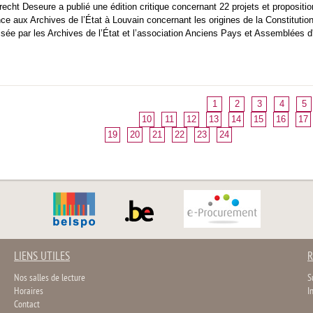
Brecht Deseure a publié une édition critique concernant 22 projets et propositi
e aux Archives de l’État à Louvain concernant les origines de la Constitution
sée par les Archives de l’État et l’association Anciens Pays et Assemblées d
1
2
3
4
5
10
11
12
13
14
15
16
17
19
20
21
22
23
24
LIENS UTILES
R
Nos salles de lecture
S
Horaires
I
Contact