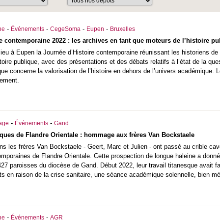
-
-
-
-
he
Événements
CegeSoma
Eupen
Bruxelles
re contemporaine 2022 : les archives en tant que moteurs de l’histoire pu
ieu à Eupen la Journée d’Histoire contemporaine réunissant les historiens de la
stoire publique, avec des présentations et des débats relatifs à l’état de la q
ique concerne la valorisation de l’histoire en dehors de l’univers académique. 
nement.
-
-
iage
Événements
Gand
iques de Flandre Orientale : hommage aux frères Van Bockstaele
s les frères Van Bockstaele - Geert, Marc et Julien - ont passé au crible cav
mporaines de Flandre Orientale. Cette prospection de longue haleine a donné 
27 paroisses du diocèse de Gand. Début 2022, leur travail titanesque avait fai
ts en raison de la crise sanitaire, une séance académique solennelle, bien mér
-
-
he
Événements
AGR