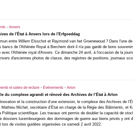
-
nts
Anvers
ives de l'État à Anvers lors de l'Erfgoeddag
ommun entre Willem Elsschot et Raymond van het Groenewoud ? Dans l'une d
 bancs de l'Athénée Royal à Berchem dont il n'a pas gardé de bons souvenirs.
e avec l'Athénée royal d'Anvers. Ce dimanche 24 avril, à l'occasion de la jou
Anvers d'anciennes photos de classe, des registres de punitions, journaux scol
-
-
ents et salles de lecture
Événements
Arlon
lle du complexe agrandi et rénové des Archives de l’État à Arlon
novation et la construction d’une extension, le complexe des Archives de l’Ét
Mathieu Michel, secrétaire d’État en charge de la Régie des Bâtiments, et Ka
a Politique scientifique. Les travaux ont permis de doubler la capacité de s
e dossiers luxembourgeois des dommages de guerre aux biens privés y ont d'or
 lors de visites guidées organisées ce samedi 2 avril 2022.