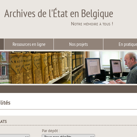
Archives de l'État en Belgique
Notre mémoire à tous !
Ressources en ligne
Nos projets
En pratiqu
lités
LATS
Par dépôt :