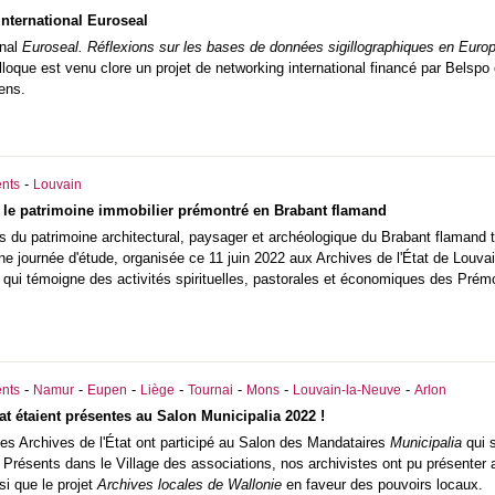
nternational Euroseal
nal
Euroseal. Réflexions sur les bases de données sigillographiques en Euro
loque est venu clore un projet de networking international financé par Belspo et 
ens.
-
nts
Louvain
 le patrimoine immobilier prémontré en Brabant flamand
 du patrimoine architectural, paysager et archéologique du Brabant flamand t
ne journée d'étude, organisée ce 11 juin 2022 aux Archives de l'État de Louvai
 qui témoigne des activités spirituelles, pastorales et économiques des Prém
-
-
-
-
-
-
-
nts
Namur
Eupen
Liège
Tournai
Mons
Louvain-la-Neuve
Arlon
at étaient présentes au Salon Municipalia 2022 !
es Archives de l'État ont participé au Salon des Mandataires
Municipalia
qui 
résents dans le Village des associations, nos archivistes ont pu présenter 
si que le projet
Archives locales de Wallonie
en faveur des pouvoirs locaux.