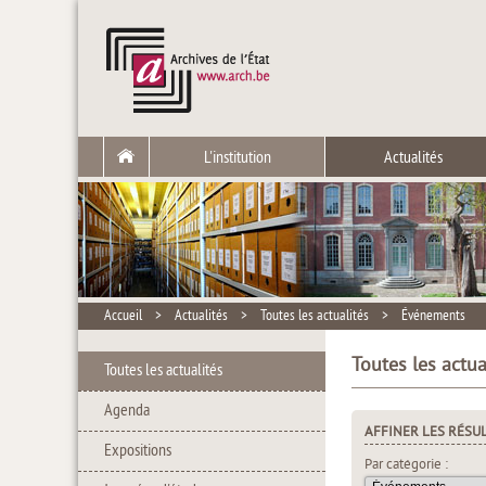
L'institution
Actualités
Accueil
>
Actualités
>
Toutes les actualités
>
Événements
Toutes les actua
Toutes les actualités
Agenda
AFFINER LES RÉSU
Expositions
Par catégorie :