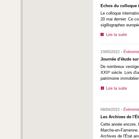
Echos du colloque i
Le colloque internatio
20 mai dernier. Ce col
sigillographes europé
Lire la suite
-
23/05/2022
Événeme
Journée d'étude sur
De nombreux vestiges
e
XXII
siècle. Lors d'u
patrimoine immobilier
Lire la suite
-
08/04/2022
Événeme
Les Archives de l'Ét
Cette année encore, l
Marche-en-Famenne. P
Archives de l'État ain