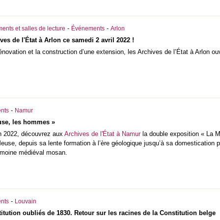
-
-
ents et salles de lecture
Événements
Arlon
es de l'État à Arlon ce samedi 2 avril 2022 !
novation et la construction d’une extension, les Archives de l’État à Arlon ou
-
nts
Namur
use, les hommes »
in 2022, découvrez aux
Archives de l'État à Namur
la double exposition « La 
Meuse, depuis sa lente formation à l’ère géologique jusqu’à sa domestication 
rimoine médiéval mosan.
-
nts
Louvain
itution oubliés de 1830. Retour sur les racines de la Constitution belge