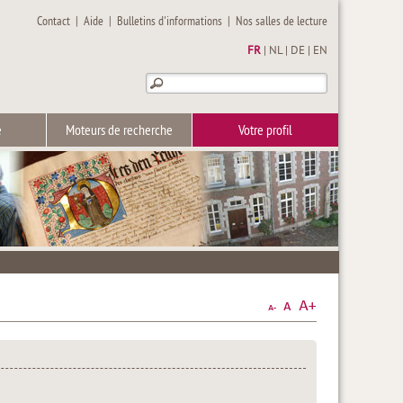
Contact
|
Aide
|
Bulletins d'informations
|
Nos salles de lecture
FR
|
NL
|
DE
|
EN
e
Moteurs de recherche
Votre profil