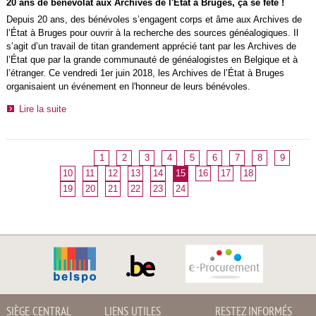
20 ans de bénévolat aux Archives de l'État à Bruges, ça se fête !
Depuis 20 ans, des bénévoles s’engagent corps et âme aux Archives de
l’État à Bruges pour ouvrir à la recherche des sources généalogiques. Il
s’agit d’un travail de titan grandement apprécié tant par les Archives de
l’État que par la grande communauté de généalogistes en Belgique et à
l’étranger. Ce vendredi 1er juin 2018, les Archives de l’État à Bruges
organisaient un événement en l'honneur de leurs bénévoles.
Lire la suite
1
2
3
4
5
6
7
8
9
10
11
12
13
14
15
16
17
18
19
20
21
22
23
24
SIÈGE CENTRAL
LIENS UTILES
RESTEZ INFORMÉS