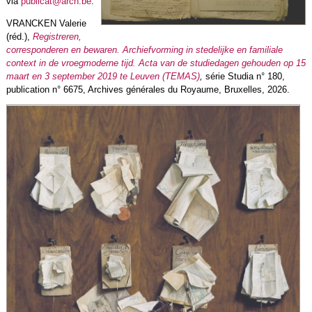
via
publicat@arch.be
.
VRANCKEN Valerie
(réd.),
Registreren,
corresponderen en bewaren. Archiefvorming in stedelijke en familiale
context in de vroegmoderne tijd. Acta van de studiedagen gehouden op 15
maart en 3 september 2019 te Leuven (TEMAS)
,
série Studia n° 180,
publication n° 6675, Archives générales du Royaume, Bruxelles, 2026.