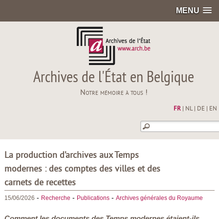
MENU
Archives de l'État en Belgique
Notre mémoire à tous !
FR
|
NL
|
DE
|
EN
La production d’archives aux Temps
modernes : des comptes des villes et des
carnets de recettes
-
-
-
15/06/2026
Recherche
Publications
Archives générales du Royaume
Comment les documents des Temps modernes étaient-ils