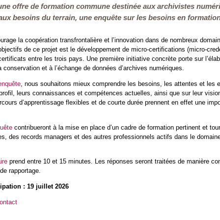
une offre de formation commune destinée aux archivistes numéri
 aux besoins du terrain, une enquête sur les besoins en formati
urage la coopération transfrontalière et l’innovation dans de nombreux domai
bjectifs de ce projet est le développement de micro-certifications (micro-cre
certificats entre les trois pays. Une première initiative concrète porte sur l’él
la conservation et à l’échange de données d’archives numériques.
enquête
, nous souhaitons mieux comprendre les besoins, les attentes et les 
profil, leurs connaissances et compétences actuelles, ainsi que sur leur vision 
arcours d’apprentissage flexibles et de courte durée prennent en effet une i
quête
contribueront à la mise en place d’un cadre de formation pertinent et tou
s, des records managers et des autres professionnels actifs dans le domaine d
ire
prend entre 10 et 15 minutes. Les réponses seront traitées de manière co
 de rapportage.
ipation : 19 juillet 2026
ontact