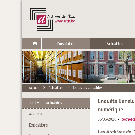
L'institution
Actualités
Accueil
>
Actualités
>
Toutes les actualités
Enquête Benelux
Toutes les actualités
numérique
Agenda
-
05/06/2026
Recherc
Expositions
Les Archives de l