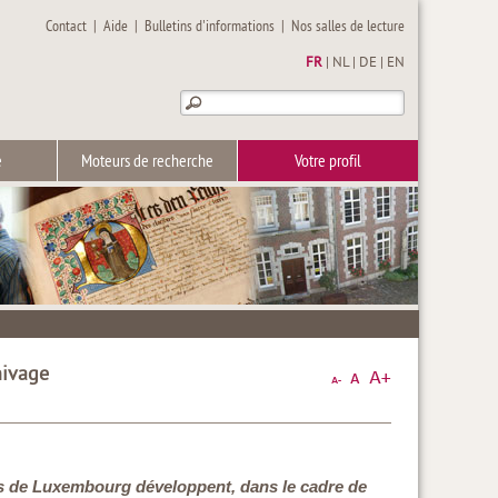
Contact
|
Aide
|
Bulletins d'informations
|
Nos salles de lecture
FR
|
NL
|
DE
|
EN
e
Moteurs de recherche
Votre profil
hivage
les de Luxembourg développent, dans le cadre de