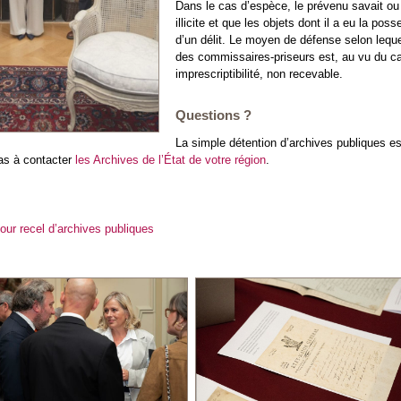
Dans le cas d’espèce, le prévenu savait ou 
illicite et que les objets dont il a eu la po
d’un délit. Le moyen de défense selon leque
des commissaires-priseurs est, au vu du car
imprescriptibilité, non recevable.
Questions ?
La simple détention d’archives publiques est
pas à contacter
les Archives de l’État de votre région
.
ur recel d’archives publiques