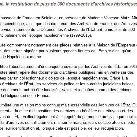
e, la restitution de plus de 300 documents d’archives historique
ambassade de France en Belgique, en présence de Madame Vanessa Matz, Min
que scientifique, ainsi que des directeurs des Archives de France, des Archives
ervice historique de la Défense, les Archives de l’État ont remis plus de 300
ncipalement de l’époque napoléonienne (1799-1815).
ués comprennent notamment des pièces relatives à la Maison de l’Empereur 
 des lettres signées par plusieurs grandes figures de l’Empire ainsi qu’un
 de Napoléon lui-même.
stitue l’aboutissement d’une enquête ouverte par les Archives de l’État en 201
istes aient repéré des documents d’archives publiques mis en vente sur des
ées par un collectionneur d’objets de l’époque napoléonienne. Grâce à la
s Archives de l’État, les services de police et les autorités judiciaires belges,
e documents ont pu être localisés, saisis et identifiés comme des archives
 la Belgique ou de la France.
lumière une mission moins connue mais essentielle des Archives de l’État. Ou
tement et la mise à disposition des archives au bénéfice des citoyens et des
es de l’État veillent également à l’intégrité du patrimoine archivistique public.
 d’archives sont illicitement mis sur le marché, leurs collaborateurs mettent
e leur identification et, lorsque cela est possible, de leur récupération.