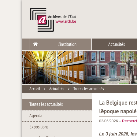
L'institution
Actualités
Accueil
>
Actualités
>
Toutes les actualités
La Belgique res
Toutes les actualités
l’époque napol
Agenda
-
03/06/2026
Recherc
Expositions
Le 3 juin 2026, le