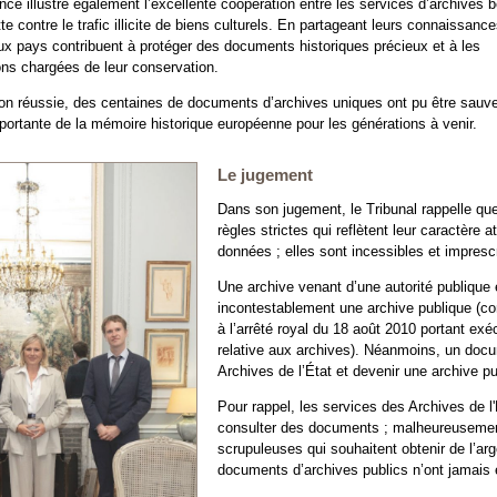
ance illustre également l’excellente coopération entre les services d’archives 
tte contre le trafic illicite de biens culturels. En partageant leurs connaissance
eux pays contribuent à protéger des documents historiques précieux et à les
ions chargées de leur conservation.
on réussie, des centaines de documents d’archives uniques ont pu être sauve
portante de la mémoire historique européenne pour les générations à venir.
Le jugement
Dans son jugement, le Tribunal rappelle qu
règles strictes qui reflètent leur caractère
données ; elles sont incessibles et imprescr
Une archive venant d’une autorité publique 
incontestablement une archive publique (con
à l’arrêté royal du 18 août 2010 portant exé
relative aux archives). Néanmoins, un docu
Archives de l’État et devenir une archive p
Pour rappel, les services des Archives de l
consulter des documents ; malheureusement
scrupuleuses qui souhaitent obtenir de l’a
documents d’archives publics n’ont jamais é