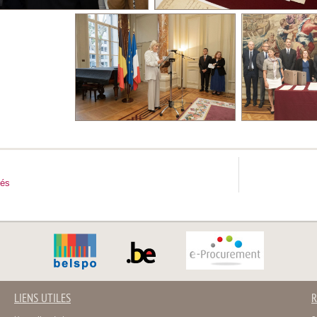
tés
LIENS UTILES
R