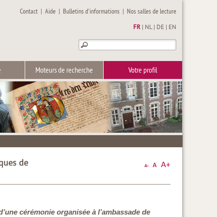
Contact
|
Aide
|
Bulletins d'informations
|
Nos salles de lecture
FR
|
NL
|
DE
|
EN
e
Moteurs de recherche
Votre profil
iques de
lors d’une cérémonie organisée à l’ambassade de