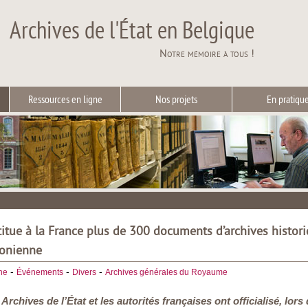
Archives de l'État en Belgique
Notre mémoire à tous !
Ressources en ligne
Nos projets
En pratiqu
titue à la France plus de 300 documents d’archives histor
éonienne
-
-
-
he
Événements
Divers
Archives générales du Royaume
s Archives de l’État et les autorités françaises ont officialisé, 