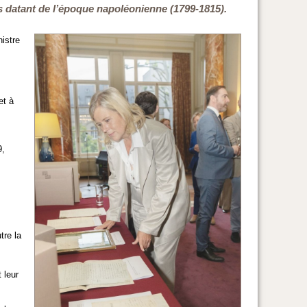
s datant de l’époque napoléonienne (1799-1815).
istre
et à
9,
tre la
 leur