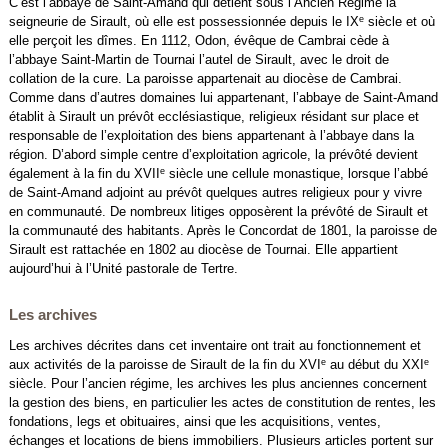
C’est l’abbaye de Saint-Amand qui détient sous l’Ancien Régime la
e
seigneurie de Sirault, où elle est possessionnée depuis le IX
siècle et où
elle perçoit les dîmes. En 1112, Odon, évêque de Cambrai cède à
l’abbaye Saint-Martin de Tournai l’autel de Sirault, avec le droit de
collation de la cure. La paroisse appartenait au diocèse de Cambrai.
Comme dans d’autres domaines lui appartenant, l’abbaye de Saint-Amand
établit à Sirault un prévôt ecclésiastique, religieux résidant sur place et
responsable de l’exploitation des biens appartenant à l’abbaye dans la
région. D’abord simple centre d’exploitation agricole, la prévôté devient
e
également à la fin du XVII
siècle une cellule monastique, lorsque l’abbé
de Saint-Amand adjoint au prévôt quelques autres religieux pour y vivre
en communauté. De nombreux litiges opposèrent la prévôté de Sirault et
la communauté des habitants. Après le Concordat de 1801, la paroisse de
Sirault est rattachée en 1802 au diocèse de Tournai. Elle appartient
aujourd’hui à l’Unité pastorale de Tertre.
Les archives
Les archives décrites dans cet inventaire ont trait au fonctionnement et
e
e
aux activités de la paroisse de Sirault de la fin du XVI
au début du XXI
siècle. Pour l’ancien régime, les archives les plus anciennes concernent
la gestion des biens, en particulier les actes de constitution de rentes, les
fondations, legs et obituaires, ainsi que les acquisitions, ventes,
échanges et locations de biens immobiliers. Plusieurs articles portent sur