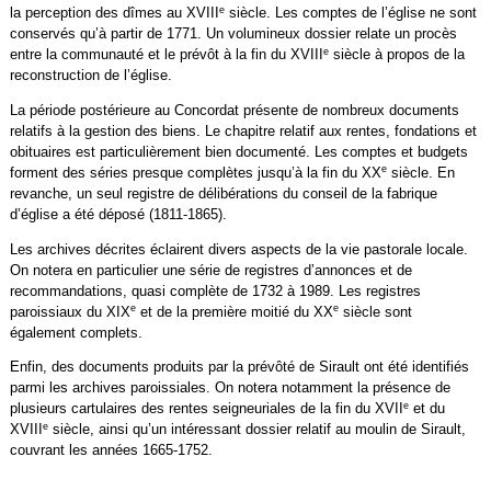
e
la perception des dîmes au XVIII
siècle. Les comptes de l’église ne sont
conservés qu’à partir de 1771. Un volumineux dossier relate un procès
e
entre la communauté et le prévôt à la fin du XVIII
siècle à propos de la
reconstruction de l’église.
La période postérieure au Concordat présente de nombreux documents
relatifs à la gestion des biens. Le chapitre relatif aux rentes, fondations et
obituaires est particulièrement bien documenté. Les comptes et budgets
e
forment des séries presque complètes jusqu’à la fin du XX
siècle. En
revanche, un seul registre de délibérations du conseil de la fabrique
d’église a été déposé (1811-1865).
Les archives décrites éclairent divers aspects de la vie pastorale locale.
On notera en particulier une série de registres d’annonces et de
recommandations, quasi complète de 1732 à 1989. Les registres
e
e
paroissiaux du XIX
et de la première moitié du XX
siècle sont
également complets.
Enfin, des documents produits par la prévôté de Sirault ont été identifiés
parmi les archives paroissiales. On notera notamment la présence de
e
plusieurs cartulaires des rentes seigneuriales de la fin du XVII
et du
e
XVIII
siècle, ainsi qu’un intéressant dossier relatif au moulin de Sirault,
couvrant les années 1665-1752.