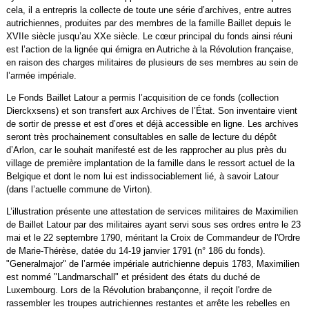
cela, il a entrepris la collecte de toute une série d’archives, entre autres
autrichiennes, produites par des membres de la famille Baillet depuis le
XVIIe siècle jusqu’au XXe siècle. Le cœur principal du fonds ainsi réuni
est l’action de la lignée qui émigra en Autriche à la Révolution française,
en raison des charges militaires de plusieurs de ses membres au sein de
l’armée impériale.
Le Fonds Baillet Latour a permis l’acquisition de ce fonds (collection
Dierckxsens) et son transfert aux Archives de l’État. Son inventaire vient
de sortir de presse et est d’ores et déjà accessible en ligne. Les archives
seront très prochainement consultables en salle de lecture du dépôt
d’Arlon, car le souhait manifesté est de les rapprocher au plus près du
village de première implantation de la famille dans le ressort actuel de la
Belgique et dont le nom lui est indissociablement lié, à savoir Latour
(dans l’actuelle commune de Virton).
L’illustration présente une attestation de services militaires de Maximilien
de Baillet Latour par des militaires ayant servi sous ses ordres entre le 23
mai et le 22 septembre 1790, méritant la Croix de Commandeur de l'Ordre
de Marie-Thérèse, datée du 14-19 janvier 1791 (n° 186 du fonds).
"Generalmajor" de l’armée impériale autrichienne depuis 1783, Maximilien
est nommé "Landmarschall" et président des états du duché de
Luxembourg. Lors de la Révolution brabançonne, il reçoit l'ordre de
rassembler les troupes autrichiennes restantes et arrête les rebelles en