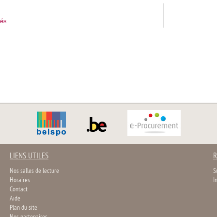
tés
LIENS UTILES
R
Nos salles de lecture
S
Horaires
I
Contact
Aide
Plan du site