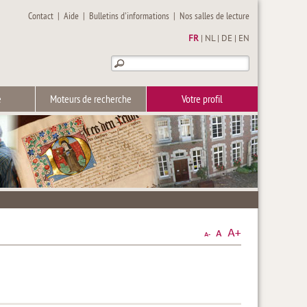
Contact
|
Aide
|
Bulletins d'informations
|
Nos salles de lecture
FR
|
NL
|
DE
|
EN
e
Moteurs de recherche
Votre profil