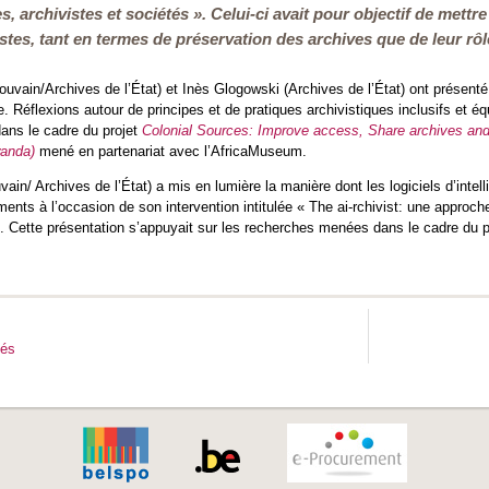
es, archivistes et sociétés ». Celui-ci avait pour objectif de mettr
istes, tant en termes de préservation des archives que de leur rôl
uvain/Archives de l’État) et Inès Glogowski (Archives de l’État) ont présent
e. Réflexions autour de principes et de pratiques archivistiques inclusifs et éq
ns le cadre du projet
Colonial Sources: Improve access, Share archives and
anda)
mené en partenariat avec l’AfricaMuseum.
ain/ Archives de l’État) a mis en lumière la manière dont les logiciels d’intell
ents à l’occasion de son intervention intitulée « The ai-rchivist: une approc
 Cette présentation s’appuyait sur les recherches menées dans le cadre du
tés