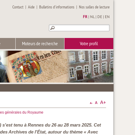
Contact
|
Aide
|
Bulletins d'informations
|
Nos salles de lecture
FR
|
NL
|
DE
|
EN
e
Moteurs de recherche
Votre profil
ves générales du Royaume
) s'est tenu à Rennes du 26 au 28 mars 2025. Cet
des Archives de l'État, autour du thème « Avec