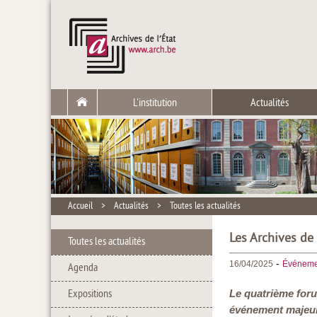
L'institution
Actualités
Accueil
>
Actualités
>
Toutes les actualités
Les Archives de 
Toutes les actualités
-
16/04/2025
Événeme
Agenda
Expositions
Le quatrième foru
événement majeur 