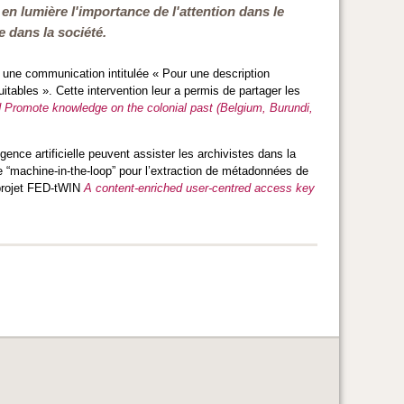
e en lumière l'importance de l'attention dans le
e dans la société.
é une communication intitulée « Pour une description
uitables ». Cette intervention leur a permis de partager les
 Promote knowledge on the colonial past (Belgium, Burundi,
igence artificielle peuvent assister les archivistes dans la
he “machine-in-the-loop” pour l’extraction de métadonnées de
 projet FED-tWIN
A
content-enriched user-centred access key