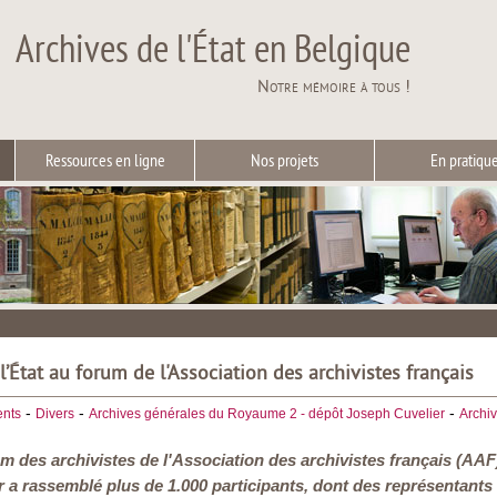
Archives de l'État en Belgique
Notre mémoire à tous !
Ressources en ligne
Nos projets
En pratiqu
l’État au forum de l'Association des archivistes français
-
-
-
nts
Divers
Archives générales du Royaume 2 - dépôt Joseph Cuvelier
Archi
m des archivistes de l'Association des archivistes français (AAF
a rassemblé plus de 1.000 participants, dont des représentants 