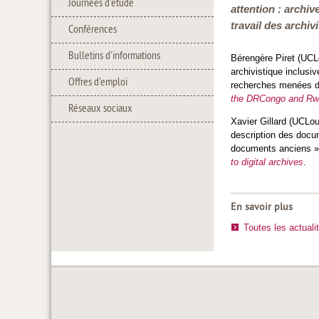
Journées d'étude
attention : archiv
travail des archiv
Conférences
Bulletins d'informations
Bérengère Piret (UCLo
archivistique inclusiv
Offres d'emploi
recherches menées da
the DRCongo and Rw
Réseaux sociaux
Xavier Gillard (UCLouv
description des docum
documents anciens ».
to digital archives
.
En savoir plus
Toutes les actuali