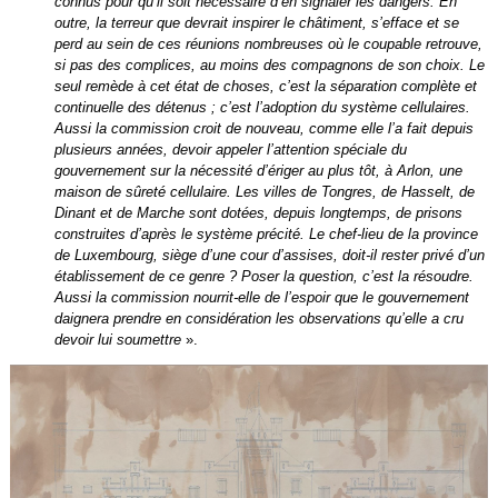
connus pour qu’il soit nécessaire d’en signaler les dangers. En
outre, la terreur que devrait inspirer le châtiment, s’efface et se
perd au sein de ces réunions nombreuses où le coupable retrouve,
si pas des complices, au moins des compagnons de son choix. Le
seul remède à cet état de choses, c’est la séparation complète et
continuelle des détenus ; c’est l’adoption du système cellulaires.
Aussi la commission croit de nouveau, comme elle l’a fait depuis
plusieurs années, devoir appeler l’attention spéciale du
gouvernement sur la nécessité d’ériger au plus tôt, à Arlon, une
maison de sûreté cellulaire. Les villes de Tongres, de Hasselt, de
Dinant et de Marche sont dotées, depuis longtemps, de prisons
construites d’après le système précité. Le chef-lieu de la province
de Luxembourg, siège d’une cour d’assises, doit-il rester privé d’un
établissement de ce genre ? Poser la question, c’est la résoudre.
Aussi la commission nourrit-elle de l’espoir que le gouvernement
daignera prendre en considération les observations qu’elle a cru
devoir lui soumettre
».