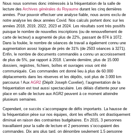
Nous nous sommes donc intéressés à la fréquentation de la salle de
lecture des
Archives générales du Royaume
durant les cinq dernières
années. Pour pouvoir effectuer une analyse fiable, nous avons exclu de
notre analyse les deux années Covid. Nos calculs portent donc sur les
années 2018, 2019, 2022, 2023 et 2024. Les résultats sont très positifs
puisque le nombre de nouvelles inscriptions (ou de renouvellement de
carte de lecteur) a augmenté de plus de 22%, passant de 874 à 1072.
Dans la foulée, le nombre de séances de travail a également connu une
augmentation assez logique de près de 31% (de 2503 séances à 3271).
Enfin, le nombre de documents commandés a connu un accroissement
de plus de 5%, par rapport à 2018. L’année dernière, plus de 15.000
dossiers, registres, fichiers, boîtes et ouvrages vous ont été
communiqués. Ces commandes ont donné lieu à plus de 60.000
déplacements dans les réserves et les dépôts, soit plus de 3.000 km
parcourus ! Aux
AGR2
(Dépôt Joseph Cuvelier), l’augmentation de la
fréquentation est tout aussi spectaculaire. Les délais d'attente pour une
place en salle de lecture aux AGR2 peuvent à ce moment atteindre
plusieurs semaines.
Cependant, ce succès s’accompagne de défis importants. La hausse de
la fréquentation pèse sur nos équipes, dont les effectifs ont drastiquement
diminué en raison des contraintes budgétaires. En 2015, 3 personnes
travaillaient pour la salle de lecture et 2 personnes s’occupaient des
commandes. Dix ans plus tard, on dénombre seulement 1,5 personne