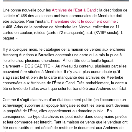
Une bonne nouvelle pour les
Archives de l’État à Gand
: la description de
l’article n° 468 des anciennes archives communales de Meerbeke doit
être adaptée. Pour l’instant,
l’inventaire décrit le document comme
:
« 468. Atlas de la paroisse de Meerbeke lez Ninove, collection de 11
e
cartes en couleur, reliées (carte n°2 manquante), s.d. (XVIII
siècle). 1
paquet ».
Il y a quelques mois, le catalogue de la maison de ventes aux enchères
Arenberg Auctions à Bruxelles contenait une carte qui a mis la puce à
l’oreille chez plusieurs chercheurs. À l’en-tête de la feuille figurait
clairement « DE 2 CAERTE ». Au niveau du contenu, plusieurs parcelles
pouvaient être situées à Meerbeke. Il n’y avait plus aucun doute qu’il
s’agissait bel et bien de la carte manquante des archives de Meerbeke
conservées aux Archives de l’État à Gand. Très probablement, la carte a
été enlevée de l’atlas avant que celui fut transféré aux Archives de l’État.
Comme il s’agit d’archives d’un établissement public (en l’occurrence un
échevinage) supprimé à l’époque française et dont les biens sont devenus
la propriété de l’État, elles
appartiennent au domaine public. En
conséquence, ce type d’archives ne peut rester dans desq mains privées
et leur commerce est interdit. Tant la maison de vente que le vendeur ont
été constructifs et ont décidé de restituer le document aux Archives de