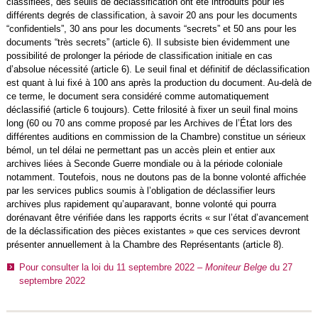
classifiées, des seuils de déclassification ont été introduits pour les
différents degrés de classification, à savoir 20 ans pour les documents
“confidentiels”, 30 ans pour les documents “secrets” et 50 ans pour les
documents “très secrets” (article 6). Il subsiste bien évidemment une
possibilité de prolonger la période de classification initiale en cas
d’absolue nécessité (article 6). Le seuil final et définitif de déclassification
est quant à lui fixé à 100 ans après la production du document. Au-delà de
ce terme, le document sera considéré comme automatiquement
déclassifié (article 6 toujours). Cette frilosité à fixer un seuil final moins
long (60 ou 70 ans comme proposé par les Archives de l’État lors des
différentes auditions en commission de la Chambre) constitue un sérieux
bémol, un tel délai ne permettant pas un accès plein et entier aux
archives liées à Seconde Guerre mondiale ou à la période coloniale
notamment. Toutefois, nous ne doutons pas de la bonne volonté affichée
par les services publics soumis à l’obligation de déclassifier leurs
archives plus rapidement qu’auparavant, bonne volonté qui pourra
dorénavant être vérifiée dans les rapports écrits « sur l’état d’avancement
de la déclassification des pièces existantes » que ces services devront
présenter annuellement à la Chambre des Représentants (article 8).
Pour consulter la loi du 11 septembre 2022 –
Moniteur Belge
du 27
septembre 2022