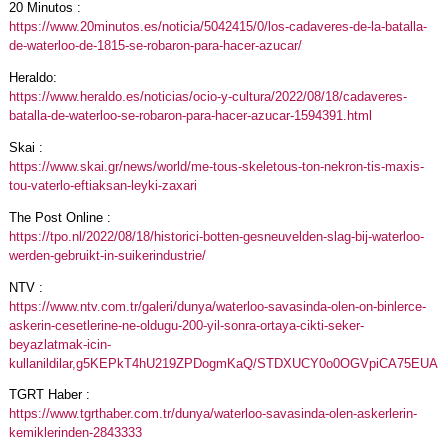
20 Minutos :
https://www.20minutos.es/noticia/5042415/0/los-cadaveres-de-la-batalla-
de-waterloo-de-1815-se-robaron-para-hacer-azucar/
Heraldo:
https://www.heraldo.es/noticias/ocio-y-cultura/2022/08/18/cadaveres-
batalla-de-waterloo-se-robaron-para-hacer-azucar-1594391.html
Skai :
https://www.skai.gr/news/world/me-tous-skeletous-ton-nekron-tis-maxis-
tou-vaterlo-eftiaksan-leyki-zaxari
The Post Online :
https://tpo.nl/2022/08/18/historici-botten-gesneuvelden-slag-bij-waterloo-
werden-gebruikt-in-suikerindustrie/
NTV :
https://www.ntv.com.tr/galeri/dunya/waterloo-savasinda-olen-on-binlerce-
askerin-cesetlerine-ne-oldugu-200-yil-sonra-ortaya-cikti-seker-
beyazlatmak-icin-
kullanildilar,g5KEPkT4hU219ZPDogmKaQ/STDXUCY0o0OGVpiCA75EUA
TGRT Haber :
https://www.tgrthaber.com.tr/dunya/waterloo-savasinda-olen-askerlerin-
kemiklerinden-2843333