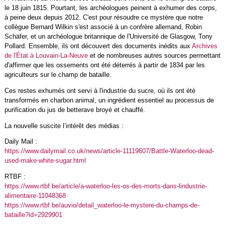
le 18 juin 1815. Pourtant, les archéologues peinent à exhumer des corps,
à peine deux depuis 2012. C'est pour résoudre ce mystère que notre
collègue Bernard Wilkin s'est associé à un confrère allemand, Robin
Schäfer, et un archéologue britannique de l'Université de Glasgow, Tony
Pollard. Ensemble, ils ont découvert des documents inédits aux
Archives
de l'État à Louvain-La-Neuve
et de nombreuses autres sources permettant
d'affirmer que les ossements ont été déterrés à partir de 1834 par les
agriculteurs sur le champ de bataille.
Ces restes
exhumés ont servi à l'industrie du sucre, où ils ont été
transformés en charbon animal, un ingrédient essentiel au processus de
purification du jus de betterave broyé et chauffé.
La nouvelle suscite l’intérêt des médias :
Daily Mail :
https://www.dailymail.co.uk/news/article-11119607/Battle-Waterloo-dead-
used-make-white-sugar.html
RTBF :
https://www.rtbf.be/article/a-waterloo-les-os-des-morts-dans-lindustrie-
alimentaire-11048368
https://www.rtbf.be/auvio/detail_waterloo-le-mystere-du-champs-de-
bataille?id=2929901