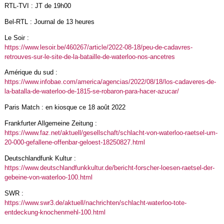
RTL-TVI : JT de 19h00
Bel-RTL : Journal de 13 heures
Le Soir :
https://www.lesoir.be/460267/article/2022-08-18/peu-de-cadavres-
retrouves-sur-le-site-de-la-bataille-de-waterloo-nos-ancetres
Amérique du sud :
https://www.infobae.com/america/agencias/2022/08/18/los-cadaveres-de-
la-batalla-de-waterloo-de-1815-se-robaron-para-hacer-azucar/
Paris Match : en kiosque ce 18 août 2022
Frankfurter Allgemeine Zeitung :
https://www.faz.net/aktuell/gesellschaft/schlacht-von-waterloo-raetsel-um-
20-000-gefallene-offenbar-geloest-18250827.html
Deutschlandfunk Kultur :
https://www.deutschlandfunkkultur.de/bericht-forscher-loesen-raetsel-der-
gebeine-von-waterloo-100.html
SWR :
https://www.swr3.de/aktuell/nachrichten/schlacht-waterloo-tote-
entdeckung-knochenmehl-100.html