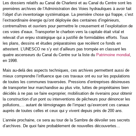
Les dossiers relatifs au Canal de Charleroi et au Canal du Centre sont les
premières archives de l’Administration des Voies hydrauliques à avoir fait
l’objet d’un inventoriage systématique. La première chose qui frappe, c’est
l’extraordinaire énergie qu’ont déployée des centaines d’ingénieurs,
contremaîtres et ouvriers pour permettre le creusement et l’exploitation de
ces voies d’eaux. Transporter le charbon vers la capitale était vital et
relevait d’un enjeu stratégique qui a justifié de formidables efforts. Tous
les plans, dessins et études préparatoires que recèlent ce fonds en
attestent. L’UNESCO ne s’y est d’ailleurs pas trompée en classant les
quatre ascenseurs du Canal du Centre sur la liste du
Patrimoine mondial
,
en 1998.
Mais au-delà des aspects techniques, ces archives permettent aussi de
mieux comprendre l’influence que ces travaux ont eu sur les populations
de toutes les communes traversées. Pressions d’entreprises désireuses
de transporter leur marchandise au plus vite, luttes de propriétaires bien
décidés à ne pas se faire exproprier, mobilisation de riverains pour obtenir
la construction d’un pont ou interventions de pêcheurs pour dénoncer les
pollutions,… autant de témoignages de l’impact qu’exercent ces canaux
auprès de toutes celles et ceux qui y vivent depuis près de 200 ans.
L’année prochaine, ce sera au tour de la Sambre de dévoiler ses secrets
d’archives. De quoi faire probablement de nouvelles découvertes…