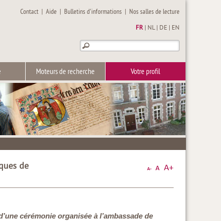
Contact
|
Aide
|
Bulletins d'informations
|
Nos salles de lecture
FR
|
NL
|
DE
|
EN
e
Moteurs de recherche
Votre profil
iques de
lors d’une cérémonie organisée à l’ambassade de