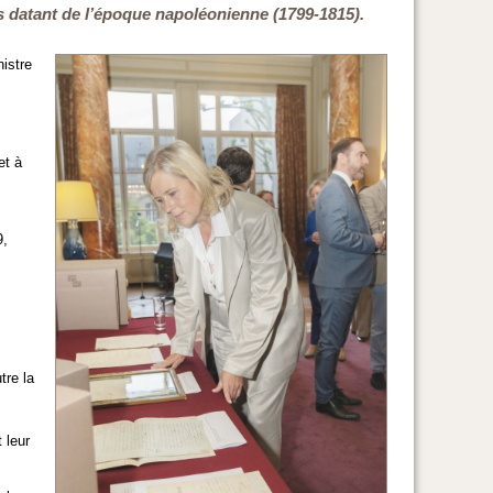
s datant de l’époque napoléonienne (1799-1815).
istre
et à
9,
tre la
 leur