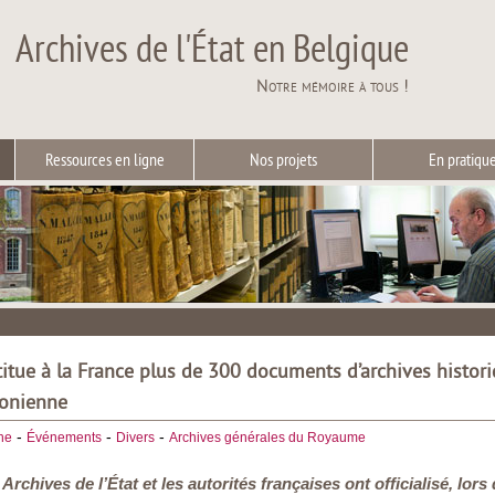
Archives de l'État en Belgique
Notre mémoire à tous !
Ressources en ligne
Nos projets
En pratiqu
titue à la France plus de 300 documents d’archives histor
éonienne
-
-
-
he
Événements
Divers
Archives générales du Royaume
s Archives de l’État et les autorités françaises ont officialisé, 