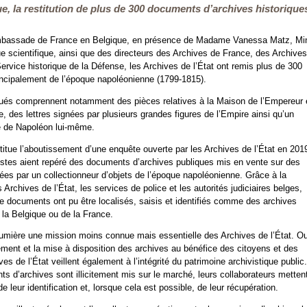
e, la restitution de plus de 300 documents d’archives historique
ambassade de France en Belgique, en présence de Madame Vanessa Matz, Min
que scientifique, ainsi que des directeurs des Archives de France, des Archives
ervice historique de la Défense, les Archives de l’État ont remis plus de 300
ncipalement de l’époque napoléonienne (1799-1815).
ués comprennent notamment des pièces relatives à la Maison de l’Empereur 
 des lettres signées par plusieurs grandes figures de l’Empire ainsi qu’un
 de Napoléon lui-même.
stitue l’aboutissement d’une enquête ouverte par les Archives de l’État en 201
istes aient repéré des documents d’archives publiques mis en vente sur des
ées par un collectionneur d’objets de l’époque napoléonienne. Grâce à la
s Archives de l’État, les services de police et les autorités judiciaires belges,
e documents ont pu être localisés, saisis et identifiés comme des archives
 la Belgique ou de la France.
lumière une mission moins connue mais essentielle des Archives de l’État. Ou
tement et la mise à disposition des archives au bénéfice des citoyens et des
es de l’État veillent également à l’intégrité du patrimoine archivistique public.
 d’archives sont illicitement mis sur le marché, leurs collaborateurs mettent
e leur identification et, lorsque cela est possible, de leur récupération.