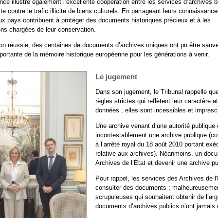
ance illustre également l’excellente coopération entre les services d’archives 
tte contre le trafic illicite de biens culturels. En partageant leurs connaissance
eux pays contribuent à protéger des documents historiques précieux et à les
ions chargées de leur conservation.
on réussie, des centaines de documents d’archives uniques ont pu être sauve
portante de la mémoire historique européenne pour les générations à venir.
Le jugement
Dans son jugement, le Tribunal rappelle qu
règles strictes qui reflètent leur caractère
données ; elles sont incessibles et imprescr
Une archive venant d’une autorité publique 
incontestablement une archive publique (con
à l’arrêté royal du 18 août 2010 portant exé
relative aux archives). Néanmoins, un docu
Archives de l’État et devenir une archive p
Pour rappel, les services des Archives de l
consulter des documents ; malheureusement
scrupuleuses qui souhaitent obtenir de l’a
documents d’archives publics n’ont jamais é