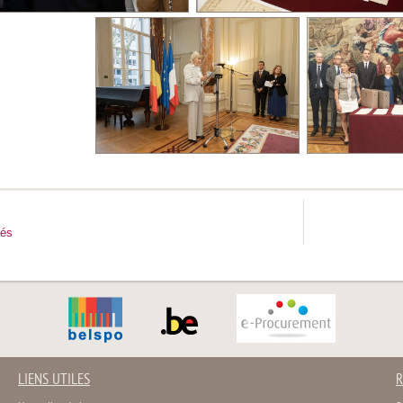
tés
LIENS UTILES
R