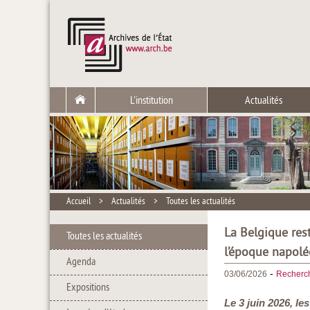
L'institution
Actualités
Accueil
>
Actualités
>
Toutes les actualités
La Belgique res
Toutes les actualités
l’époque napol
Agenda
-
03/06/2026
Recherc
Expositions
Le 3 juin 2026, le