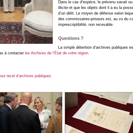
Dans le cas d’espèce, le prévenu savait ou 
illicite et que les objets dont il a eu la po
d’un délit. Le moyen de défense selon leque
des commissaires-priseurs est, au vu du car
imprescriptibilité, non recevable.
Questions ?
La simple détention d’archives publiques est
pas à contacter
les Archives de l’État de votre région
.
ur recel d’archives publiques