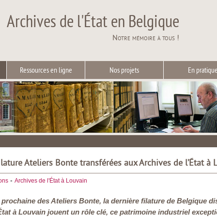
Archives de l'État en Belgique
Notre mémoire à tous !
Ressources en ligne
Nos projets
En pratiqu
ilature Ateliers Bonte transférées aux Archives de l’État à
-
ions
Archives de l'État à Louvain
prochaine des Ateliers Bonte, la dernière filature de Belgique di
État à Louvain jouent un rôle clé, ce patrimoine industriel except