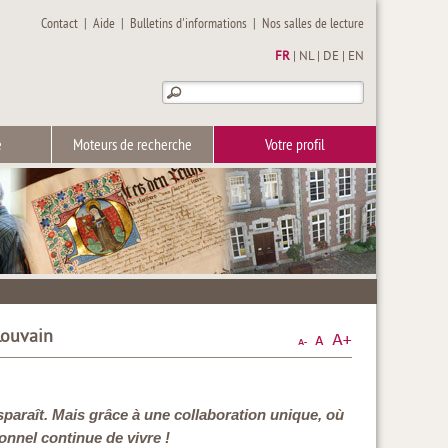
Contact
|
Aide
|
Bulletins d'informations
|
Nos salles de lecture
FR
|
NL
|
DE
|
EN
e
Moteurs de recherche
Votre profil
 Louvain
sparaît. Mais grâce à une collaboration unique, où
ionnel continue de vivre !