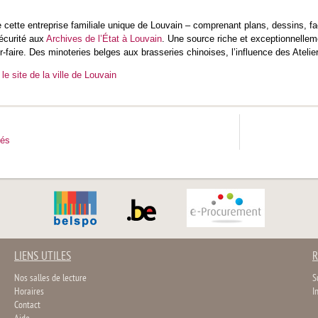
 cette entreprise familiale unique de Louvain – comprenant plans, dessins, f
écurité aux
Archives de l’État à Louvain
. Une source riche et exceptionnellem
r-faire. Des minoteries belges aux brasseries chinoises, l’influence des Atelie
le site de la ville de Louvain
tés
LIENS UTILES
R
Nos salles de lecture
S
Horaires
I
Contact