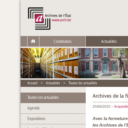
L'institution
Actualités
Accueil
>
Actualités
>
Toutes les actualités
Archives de la f
Toutes les actualités
-
25/06/2025
Acquisit
Agenda
Expositions
Avec la fermeture 
les Archives de l’