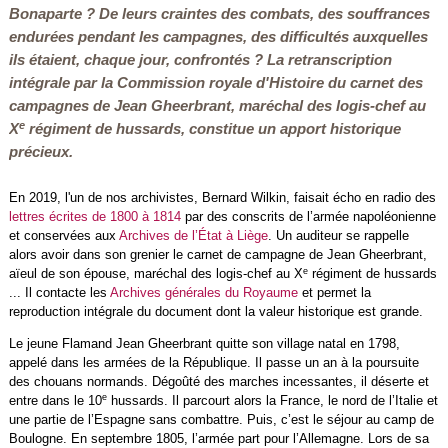
Bonaparte ? De leurs craintes des combats, des souffrances
endurées pendant les campagnes, des difficultés auxquelles
ils étaient, chaque jour, confrontés ? La retranscription
intégrale par la Commission royale d'Histoire du carnet des
campagnes de Jean Gheerbrant, maréchal des logis-chef au
e
X
régiment de hussards, constitue un apport historique
précieux.
En 2019, l'un de nos archivistes, Bernard Wilkin, faisait écho en radio des
lettres écrites de 1800 à 1814
par des conscrits de l’armée napoléonienne
et conservées aux
Archives de l’État à Liège
. Un auditeur se rappelle
alors avoir dans son grenier le carnet de campagne de Jean Gheerbrant
,
e
aïeul de son épouse,
maréchal des logis-chef au X
régiment de hussards
... Il contacte les
Archives générales du Royaume
et permet la
reproduction intégrale du document dont la valeur historique est grande.
Le jeune Flamand Jean Gheerbrant quitte son village natal en 1798,
appelé dans les armées de la République. Il passe un an à la poursuite
des chouans normands. Dégoûté des marches incessantes, il déserte et
e
entre dans le 10
hussards. Il parcourt alors la France, le nord de l’Italie et
une partie de l’Espagne sans combattre. Puis, c’est le séjour au camp de
Boulogne. En septembre 1805, l’armée part pour l’Allemagne. Lors de sa