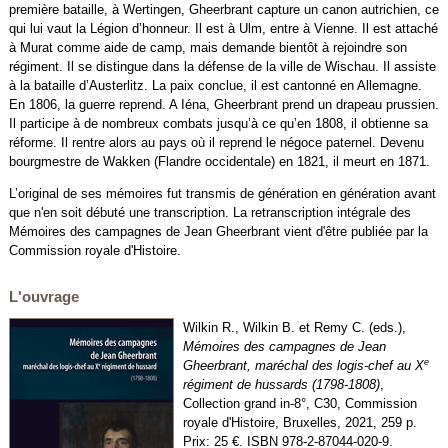
première bataille, à Wertingen, Gheerbrant capture un canon autrichien, ce
qui lui vaut la Légion d’honneur. Il est à Ulm, entre à Vienne. Il est attaché
à Murat comme aide de camp, mais demande bientôt à rejoindre son
régiment. Il se distingue dans la défense de la ville de Wischau. Il assiste
à la bataille d’Austerlitz. La paix conclue, il est cantonné en Allemagne.
En 1806, la guerre reprend. A Iéna, Gheerbrant prend un drapeau prussien.
Il participe à de nombreux combats jusqu’à ce qu’en 1808, il obtienne sa
réforme. Il rentre alors au pays où il reprend le négoce paternel. Devenu
bourgmestre de Wakken (Flandre occidentale) en 1821, il meurt en 1871.
L’original de ses mémoires fut transmis de génération en génération avant
que n'en soit débuté une transcription. La retranscription intégrale des
Mémoires des campagnes de Jean Gheerbrant vient d'être publiée par la
Commission royale d'Histoire.
L'ouvrage
Wilkin R., Wilkin B. et Remy C. (eds.),
Mémoires des campagnes de Jean
e
Gheerbrant, maréchal des logis-chef au X
régiment de hussards (1798-1808)
,
Collection grand in-8°, C30, Commission
royale d'Histoire, Bruxelles, 2021, 259 p.
Prix: 25 €. ISBN 978-2-87044-020-9.