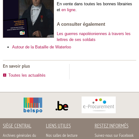
En vente dans toutes les bonnes librairies
et
en ligne
.
A consulter également
Les guerres napoléoniennes à travers les
lettres de ses soldats
Autour de la Bataille de Waterloo
En savoir plus
Toutes les actualités
SIÈGE CENTRAL
LIENS UTILES
RESTEZ INFORMÉS
Archives générales du
Nos salles de lecture
Suivez-nous sur Facebook