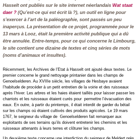
Hasselt ont publiés sur le site internet néerlandais
Wat staat
daer ?
(Qu’est-ce qui est écrit là ?), un outil en ligne pour
s’exercer à l’art de la paléographie, sont passés un peu
inaperçus. La présentation de ce projet, programmée pour le
13 mars à Looz, était la première activité publique qui a dû
être annulée. Entre-temps, pour ce qui concerne le Limbourg,
le site contient une dizaine de textes et cinq séries de mots
(noms d’animaux et insultes).
Récemment, les Archives de l’Etat à Hasselt ont ajouté deux textes. Le
premier concerne le grand nettoyage printanier dans les champs de
Genoelselderen. Au XVIIIe siècle, les villages de Hesbaye avaient
l’habitude de procéder à un petit entretien de la voirie et des ruisseaux
après l’hiver. Les arbres et les haies étaient taillés pour laisser passer les
charriots et les ruisseaux étaient curés pour permettre l’évacuation des
eaux. En outre, à partir du printemps, il était interdit de garder du bétail
sur les champs où étaient cultivés des produits agricoles. Le 19 mars
1767, le seigneur du village de Genoelselderen fait remarquer aux
exploitants de ses terrains qu’ils doivent entretenir les chemins et les
ruisseaux attenants à leurs terres et clôturer les champs.
Un deuxième texte concerne une interdiction du seigneur de Meldert près