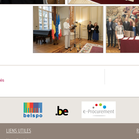
tés
LIENS UTILES
R