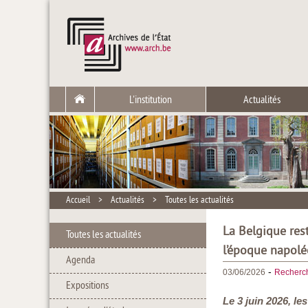
L'institution
Actualités
Accueil
>
Actualités
>
Toutes les actualités
La Belgique res
Toutes les actualités
l’époque napol
Agenda
-
03/06/2026
Recherc
Expositions
Le 3 juin 2026, le