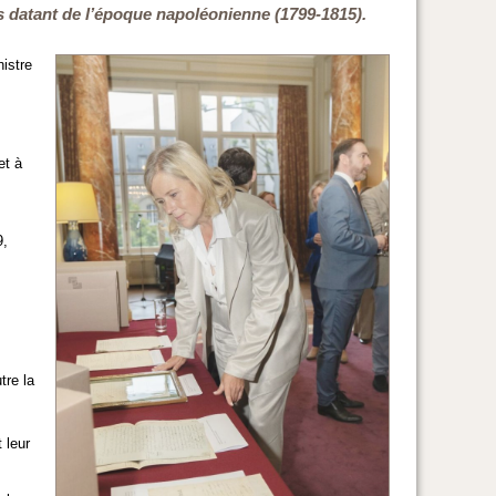
s datant de l’époque napoléonienne (1799-1815).
istre
et à
9,
tre la
 leur