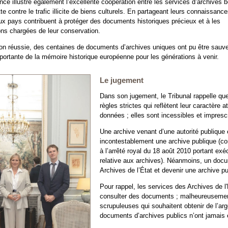
ance illustre également l’excellente coopération entre les services d’archives 
tte contre le trafic illicite de biens culturels. En partageant leurs connaissance
eux pays contribuent à protéger des documents historiques précieux et à les
ions chargées de leur conservation.
on réussie, des centaines de documents d’archives uniques ont pu être sauve
portante de la mémoire historique européenne pour les générations à venir.
Le jugement
Dans son jugement, le Tribunal rappelle qu
règles strictes qui reflètent leur caractère
données ; elles sont incessibles et imprescr
Une archive venant d’une autorité publique 
incontestablement une archive publique (con
à l’arrêté royal du 18 août 2010 portant exé
relative aux archives). Néanmoins, un docu
Archives de l’État et devenir une archive p
Pour rappel, les services des Archives de l
consulter des documents ; malheureusement
scrupuleuses qui souhaitent obtenir de l’a
documents d’archives publics n’ont jamais é