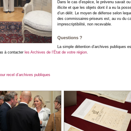
Dans le cas d’espèce, le prévenu savait ou 
illicite et que les objets dont il a eu la po
d’un délit. Le moyen de défense selon leque
des commissaires-priseurs est, au vu du car
imprescriptibilité, non recevable.
Questions ?
La simple détention d’archives publiques est
pas à contacter
les Archives de l’État de votre région
.
ur recel d’archives publiques