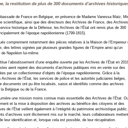
e, la restitution de plus de 300 documents d’archives historique
ambassade de France en Belgique, en présence de Madame Vanessa Matz, Min
que scientifique, ainsi que des directeurs des Archives de France, des Archives
ervice historique de la Défense, les Archives de l’État ont remis plus de 300
ncipalement de l’époque napoléonienne (1799-1815).
ués comprennent notamment des pièces relatives à la Maison de l’Empereur 
 des lettres signées par plusieurs grandes figures de l’Empire ainsi qu’un
 de Napoléon lui-même.
stitue l’aboutissement d’une enquête ouverte par les Archives de l’État en 201
istes aient repéré des documents d’archives publiques mis en vente sur des
ées par un collectionneur d’objets de l’époque napoléonienne. Grâce à la
s Archives de l’État, les services de police et les autorités judiciaires belges,
e documents ont pu être localisés, saisis et identifiés comme des archives
 la Belgique ou de la France.
lumière une mission moins connue mais essentielle des Archives de l’État. Ou
tement et la mise à disposition des archives au bénéfice des citoyens et des
es de l’État veillent également à l’intégrité du patrimoine archivistique public.
 d’archives sont illicitement mis sur le marché, leurs collaborateurs mettent
e leur identification et, lorsque cela est possible, de leur récupération.