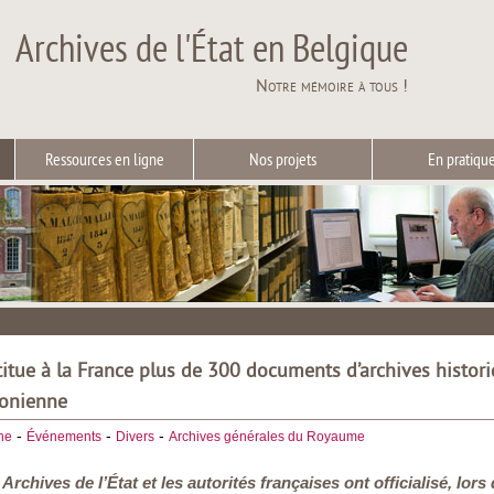
Archives de l'État en Belgique
Notre mémoire à tous !
Ressources en ligne
Nos projets
En pratiqu
titue à la France plus de 300 documents d’archives histor
éonienne
-
-
-
he
Événements
Divers
Archives générales du Royaume
s Archives de l’État et les autorités françaises ont officialisé, 