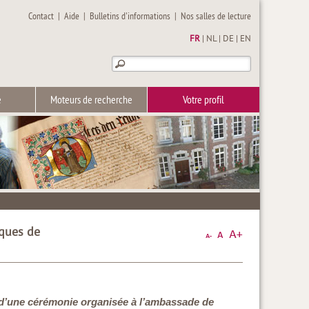
Contact
|
Aide
|
Bulletins d'informations
|
Nos salles de lecture
FR
|
NL
|
DE
|
EN
e
Moteurs de recherche
Votre profil
iques de
lors d’une cérémonie organisée à l’ambassade de