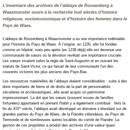
L’inventaire des archives de l’abbaye de Roosenberg à
Waasmunster ouvre à la recherche huit siècles d’histoire
religieuse, socioéconomique et d'histoire des femmes dans le
Pays de Waes.
L’abbaye de Roosenberg à Waasmunster a eu une importance indéniable
pour l’histoire du Pays de Waes. À l’origine, en 1235, elle fut fondée
comme un hôpital, mais peu après (en 1238 déjà) elle est devenue une
communauté de sœurs où la dévotion revêtait une importance cruciale.
Les sœurs vivaient selon la règle de Saint-Augustin et en suivant les
statuts de Saint-Victor, ce qui faisait de leur communauté l'un des
couvents victorins les plus anciens des Pays-Bas.
Les ressources matérielles de l’abbaye étaient considérables : suite à des
dons importants de biens et de droits de la part de personnalités
séculières et ecclésiastiques, elle avait acquis un patrimoine
impressionnant. La dot que les sœurs (souvent issues de familles
fortunées) apportaient en prenant l'habit y a également contribué. Vers la
e
fin du XIV
siècle, l’abbaye avait développé un domaine s’étendant sur de
grandes parties du Pays de Waes, de la Flandre zélandaise, du Pays de
Termonde et de nombreuses autres localités du comté de Flandre. La
gestion de ces propriétés a produit des archives d’une valeur quasi