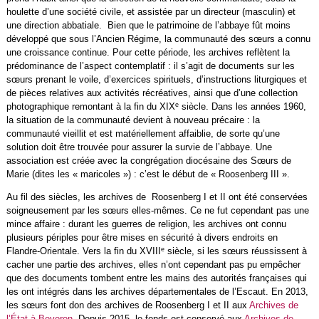
houlette d’une société civile, et assistée par un directeur (masculin) et
une direction abbatiale. Bien que le patrimoine de l’abbaye fût moins
développé que sous l’Ancien Régime, la communauté des sœurs a connu
une croissance continue. Pour cette période, les archives reflètent la
prédominance de l’aspect contemplatif : il s’agit de documents sur les
sœurs prenant le voile, d’exercices spirituels, d’instructions liturgiques et
de pièces relatives aux activités récréatives, ainsi que d’une collection
e
photographique remontant à la fin du XIX
siècle. Dans les années 1960,
la situation de la communauté devient à nouveau précaire : la
communauté vieillit et est matériellement affaiblie, de sorte qu’une
solution doit être trouvée pour assurer la survie de l’abbaye. Une
association est créée avec la congrégation diocésaine des Sœurs de
Marie (dites les « maricoles ») : c’est le début de « Roosenberg III ».
Au fil des siècles, les archives de Roosenberg I et II ont été conservées
soigneusement par les sœurs elles-mêmes. Ce ne fut cependant pas une
mince affaire : durant les guerres de religion, les archives ont connu
plusieurs périples pour être mises en sécurité à divers endroits en
e
Flandre-Orientale. Vers la fin du XVIII
siècle, si les sœurs réussissent à
cacher une partie des archives, elles n’ont cependant pas pu empêcher
que des documents tombent entre les mains des autorités françaises qui
les ont intégrés dans les archives départementales de l’Escaut. En 2013,
les sœurs font don des archives de Roosenberg I et II aux
Archives de
l’État à Beveren
. Depuis 2015, le fonds est conservé aux
Archives de