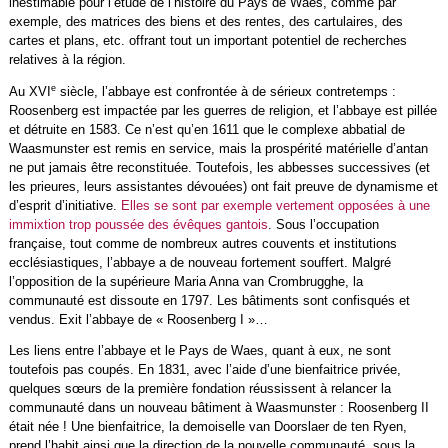
inestimable pour l’étude de l’histoire du Pays de Waes, comme par
exemple, des matrices des biens et des rentes, des cartulaires, des
cartes et plans, etc. offrant tout un important potentiel de recherches
relatives à la région.
e
Au XVI
siècle, l’abbaye est confrontée à de sérieux contretemps :
Roosenberg est impactée par les guerres de religion, et l’abbaye est pillée
et détruite en 1583. Ce n’est qu’en 1611 que le complexe abbatial de
Waasmunster est remis en service, mais la prospérité matérielle d’antan
ne put jamais être reconstituée. Toutefois, les abbesses successives (et
les prieures, leurs assistantes dévouées) ont fait preuve de dynamisme et
d’esprit d’initiative.
Elles se sont par exemple vertement opposées à une
immixtion trop poussée des évêques gantois
. Sous l’occupation
française, tout comme de nombreux autres couvents et institutions
ecclésiastiques, l’abbaye a de nouveau fortement souffert. Malgré
l’opposition de la supérieure Maria Anna van Crombrugghe, la
communauté est dissoute en 1797. Les bâtiments sont confisqués et
vendus. Exit l’abbaye de « Roosenberg I »…
Les liens entre l’abbaye et le Pays de Waes, quant à eux, ne sont
toutefois pas coupés. En 1831, avec l’aide d’une bienfaitrice privée,
quelques sœurs de la première fondation réussissent à relancer la
communauté dans un nouveau bâtiment à Waasmunster : Roosenberg II
était née ! Une bienfaitrice, la demoiselle van Doorslaer de ten Ryen,
prend l’habit ainsi que la direction de la nouvelle communauté, sous la