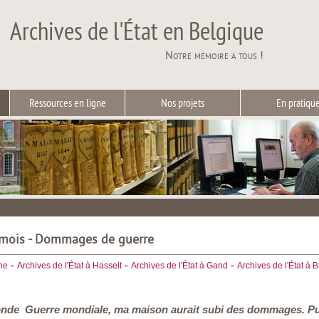
Archives de l'État en Belgique
Notre mémoire à tous !
Ressources en ligne
Nos projets
En pratiqu
 mois - Dommages de guerre
-
-
-
he
Archives de l'État à Hasselt
Archives de l'État à Gand
Archives de l'État à 
nde Guerre mondiale, ma maison aurait subi des dommages. Puis