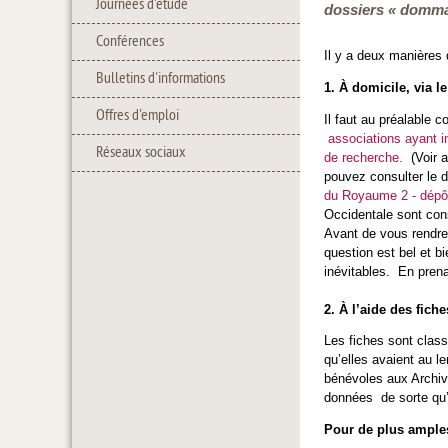
Journées d'étude
dossiers « dommag
Conférences
Il y a deux manières
Bulletins d'informations
1. À domicile, via le
Offres d'emploi
Il faut au préalable 
associations ayant i
Réseaux sociaux
de recherche.
(Voir a
pouvez consulter le 
du Royaume 2 - dépô
Occidentale sont co
Avant de vous rendre 
question est bel et b
inévitables. En prena
2. À l’aide des fic
Les fiches sont class
qu’elles avaient au 
bénévoles aux Archive
données de sorte qu’
Pour de plus amples