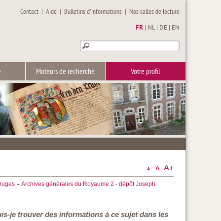
Contact
|
Aide
|
Bulletins d'informations
|
Nos salles de lecture
FR
|
NL
|
DE
|
EN
e
Moteurs de recherche
Votre profil
-
Bruges
Archives générales du Royaume 2 - dépôt Joseph
-je trouver des informations à ce sujet dans les