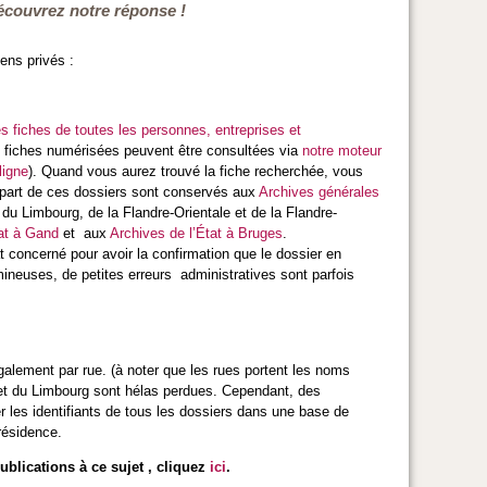
écouvrez notre réponse !
iens privés :
s fiches de toutes les personnes, entreprises et
s fiches numérisées peuvent être consultées via
notre moteur
ligne
). Quand vous aurez trouvé la fiche recherchée, vous
lupart de ces dossiers sont conservés aux
Archives générales
du Limbourg, de la Flandre-Orientale et de la Flandre-
tat à Gand
et aux
Archives de l’État à Bruges
.
t concerné pour avoir la confirmation que le dossier en
mineuses, de petites erreurs administratives sont parfois
galement par rue. (à noter que les rues portent les noms
 et du Limbourg sont hélas perdues. Cependant, des
r les identifiants de tous les dossiers dans une base de
e résidence.
blications à ce sujet , cliquez
ici
.