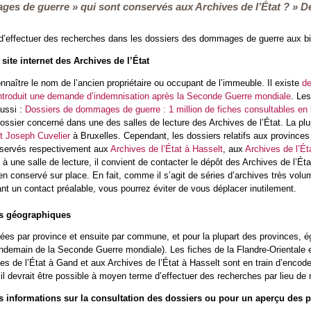
es de guerre » qui sont conservés aux Archives de l’État ? » D
 d’effectuer des recherches dans les dossiers des dommages de guerre aux b
 site internet des Archives de l’État
connaître le nom de l’ancien propriétaire ou occupant de l’immeuble. Il existe
de
ntroduit une demande d’indemnisation après la Seconde Guerre mondiale
. Le
ussi :
Dossiers de dommages de guerre : 1 million de fiches consultables en 
dossier concerné dans une des salles de lecture des Archives de l’État. La p
t Joseph Cuvelier
à Bruxelles. Cependant, les dossiers relatifs aux provinces 
nservés respectivement aux
Archives de l’État à Hasselt
, aux
Archives de l’É
à une salle de lecture, il convient de contacter le dépôt des Archives de l’Éta
ien conservé sur place. En fait, comme il s’agit de séries d’archives très volu
nt un contact préalable, vous pourrez éviter de vous déplacer inutilement.
hes géographiques
ées par province et ensuite par commune, et pour la plupart des provinces, é
lendemain de la Seconde Guerre mondiale). Les fiches de la Flandre-Orientale
s de l’État à Gand et aux Archives de l’État à Hasselt sont en train d’encode
il devrait être possible à moyen terme d’effectuer des recherches par lieu d
 informations sur la consultation des dossiers ou pour un aperçu des pu