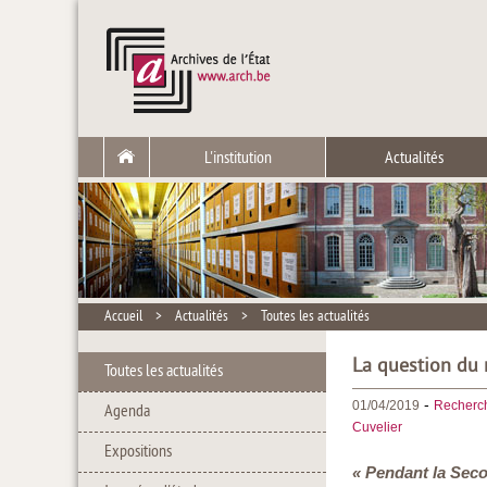
L'institution
Actualités
Accueil
>
Actualités
>
Toutes les actualités
La question du
Toutes les actualités
-
01/04/2019
Recherc
Agenda
Cuvelier
Expositions
« Pendant la Seco