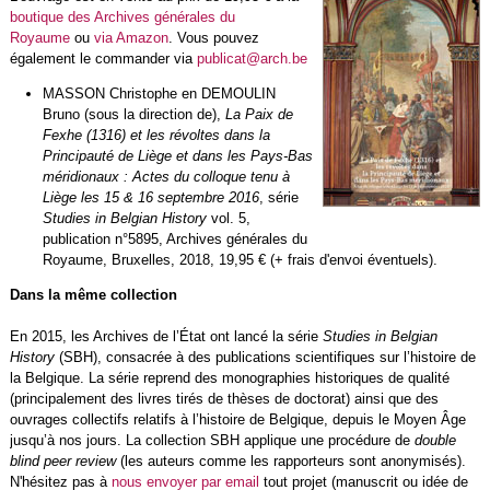
boutique des Archives générales du
Royaume
ou
via Amazon
. Vous pouvez
également le commander via
publicat@arch.be
MASSON Christophe en DEMOULIN
Bruno (sous la direction de),
La Paix de
Fexhe (1316) et les révoltes dans la
Principauté de Liège et dans les Pays-Bas
méridionaux : Actes du colloque tenu à
Liège les 15 & 16 septembre 2016
, série
Studies in Belgian History
vol. 5,
publication n°5895, Archives générales du
Royaume, Bruxelles, 2018, 19,95 € (+ frais d'envoi éventuels).
Dans la même collection
En 2015, les Archives de l’État ont lancé la série
Studies in Belgian
History
(SBH), consacrée à des publications scientifiques sur l’histoire de
la Belgique. La série reprend des monographies historiques de qualité
(principalement des livres tirés de thèses de doctorat) ainsi que des
ouvrages collectifs relatifs à l’histoire de Belgique, depuis le Moyen Âge
jusqu’à nos jours. La collection SBH applique une procédure de
double
blind peer review
(les auteurs comme les rapporteurs sont anonymisés).
N'hésitez pas à
nous envoyer par email
tout projet (manuscrit ou idée de