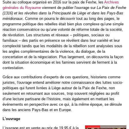
Suite au colloque organisé en 2016 sur la paix de Fexhe, les
Archives
générales du Royaume
viennent de publier l'ouvrage sur
La Paix de Fexhe
(1316) et les révoltes dans la Principauté de Liège et dans les Pays-Bas
méridionaux
. Comme on pourra le découvrir tout au long des pages, le
programme politique des rebelles était bien plus complexe qu’une simple
réaction conservatrice ou qu’une volonté de réforme totale de la société,
de révolution. Les structures et réseaux – politiques, sociaux ou
familiaux – des partis en présence se révèlent dans leur variété et leur
complexité tandis que les modalités de la rébellion sont analysées sous
les angles complémentaires de la violence, du dialogue, de la
concertation et de la négociation. Plus largement, on découvrira la façon
dont la situation économique et les famines servirent de ferment à la
contestation.
Grâce aux contributions d’experts de ces questions, historiens comme
juristes, l'ouvrage entend améliorer notre connaissance des luttes socio-
politiques qui furent livrées à Liège autour de la Paix de Fexhe, non
seulement en retournant aux sources, trop souvent négligées au profit
d’une lecture partisane de l’histoire, mais également en mettant les
événements en perspective avec ce qui, à la même époque, se déroule
dans les anciens Pays-Bas et en Europe.
L'ouvrage
L'ouvrage est en vente au prix de 19,95 € à la