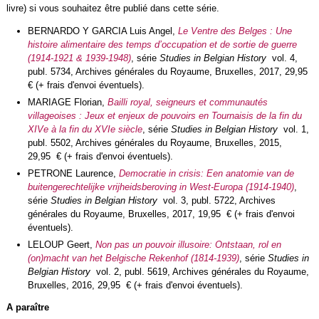
livre) si vous souhaitez être publié dans cette série.
BERNARDO Y GARCIA Luis Angel,
Le Ventre des Belges : Une
histoire alimentaire des temps d’occupation et de sortie de guerre
(1914-1921 & 1939-1948)
, série
Studies in Belgian History
vol. 4,
publ. 5734, Archives générales du Royaume, Bruxelles, 2017, 29,95
€ (+ frais d'envoi éventuels).
MARIAGE Florian,
Bailli royal, seigneurs et communautés
villageoises : Jeux et enjeux de pouvoirs en Tournaisis de la fin du
XIVe à la fin du XVIe siècle
, série
Studies in Belgian History
vol. 1,
publ. 5502, Archives générales du Royaume, Bruxelles, 2015,
29,95 € (+ frais d'envoi éventuels).
PETRONE Laurence,
Democratie in crisis: Een anatomie van de
buitengerechtelijke vrijheidsberoving in West-Europa (1914-1940)
,
série
Studies in Belgian History
vol. 3, publ. 5722, Archives
générales du Royaume, Bruxelles, 2017, 19,95 € (+ frais d'envoi
éventuels).
LELOUP Geert,
Non pas un pouvoir illusoire: Ontstaan, rol en
(on)macht van het Belgische Rekenhof (1814-1939)
, série
Studies in
Belgian History
vol. 2, publ. 5619, Archives générales du Royaume,
Bruxelles, 2016, 29,95 € (+ frais d'envoi éventuels).
A paraître