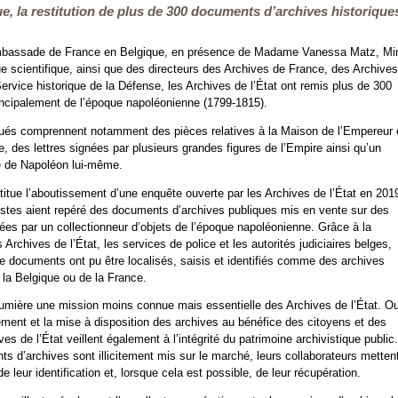
e, la restitution de plus de 300 documents d’archives historique
ambassade de France en Belgique, en présence de Madame Vanessa Matz, Min
que scientifique, ainsi que des directeurs des Archives de France, des Archives
ervice historique de la Défense, les Archives de l’État ont remis plus de 300
ncipalement de l’époque napoléonienne (1799-1815).
ués comprennent notamment des pièces relatives à la Maison de l’Empereur 
 des lettres signées par plusieurs grandes figures de l’Empire ainsi qu’un
 de Napoléon lui-même.
stitue l’aboutissement d’une enquête ouverte par les Archives de l’État en 201
istes aient repéré des documents d’archives publiques mis en vente sur des
ées par un collectionneur d’objets de l’époque napoléonienne. Grâce à la
s Archives de l’État, les services de police et les autorités judiciaires belges,
e documents ont pu être localisés, saisis et identifiés comme des archives
 la Belgique ou de la France.
lumière une mission moins connue mais essentielle des Archives de l’État. Ou
tement et la mise à disposition des archives au bénéfice des citoyens et des
es de l’État veillent également à l’intégrité du patrimoine archivistique public.
 d’archives sont illicitement mis sur le marché, leurs collaborateurs mettent
e leur identification et, lorsque cela est possible, de leur récupération.