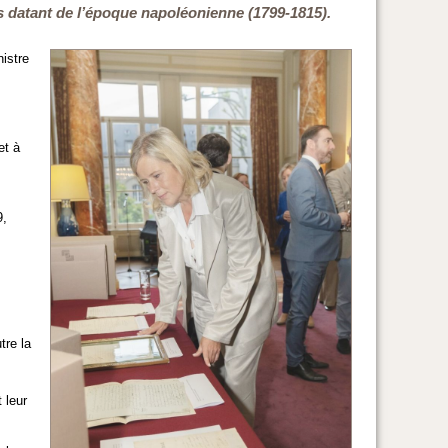
s datant de l’époque napoléonienne (1799-1815).
istre
et à
9,
tre la
 leur