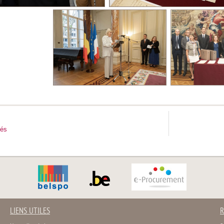
tés
LIENS UTILES
R