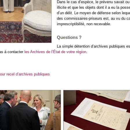
Dans le cas d’espèce, le prévenu savait ou 
illicite et que les objets dont il a eu la po
d’un délit. Le moyen de défense selon leque
des commissaires-priseurs est, au vu du car
imprescriptibilité, non recevable.
Questions ?
La simple détention d’archives publiques est
pas à contacter
les Archives de l’État de votre région
.
ur recel d’archives publiques