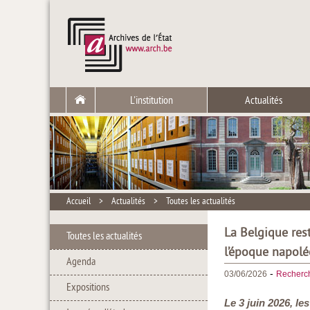
L'institution
Actualités
Accueil
>
Actualités
>
Toutes les actualités
La Belgique res
Toutes les actualités
l’époque napol
Agenda
-
03/06/2026
Recherc
Expositions
Le 3 juin 2026, le