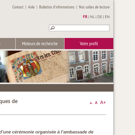
Contact
|
Aide
|
Bulletins d'informations
|
Nos salles de lecture
FR
|
NL
|
DE
|
EN
e
Moteurs de recherche
Votre profil
iques de
lors d’une cérémonie organisée à l’ambassade de