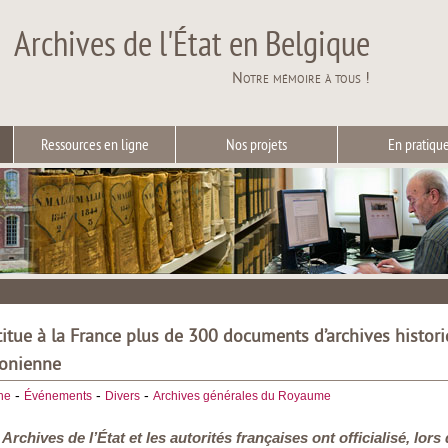
Archives de l'État en Belgique
Notre mémoire à tous !
Ressources en ligne
Nos projets
En pratiqu
titue à la France plus de 300 documents d’archives histor
éonienne
-
-
-
he
Événements
Divers
Archives générales du Royaume
s Archives de l’État et les autorités françaises ont officialisé, 