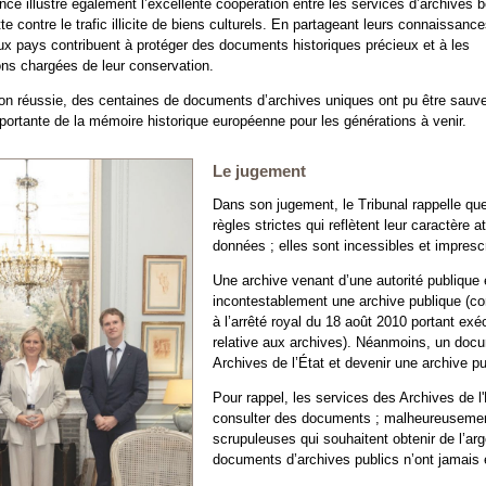
ance illustre également l’excellente coopération entre les services d’archives 
tte contre le trafic illicite de biens culturels. En partageant leurs connaissance
eux pays contribuent à protéger des documents historiques précieux et à les
ions chargées de leur conservation.
on réussie, des centaines de documents d’archives uniques ont pu être sauve
portante de la mémoire historique européenne pour les générations à venir.
Le jugement
Dans son jugement, le Tribunal rappelle qu
règles strictes qui reflètent leur caractère
données ; elles sont incessibles et imprescr
Une archive venant d’une autorité publique 
incontestablement une archive publique (con
à l’arrêté royal du 18 août 2010 portant exé
relative aux archives). Néanmoins, un docu
Archives de l’État et devenir une archive p
Pour rappel, les services des Archives de l
consulter des documents ; malheureusement
scrupuleuses qui souhaitent obtenir de l’a
documents d’archives publics n’ont jamais é