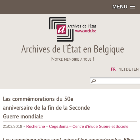
MENU
Archives de l'État en Belgique
Notre mémoire à tous !
FR
|
NL
|
DE
|
EN
Les commémorations du 50e
anniversaire de la fin de la Seconde
Guerre mondiale
-
-
21/02/2018
Recherche
CegeSoma – Centre d'Étude Guerre et Société
Les commémorations sont aujourd'hui omniprésentes. Elles