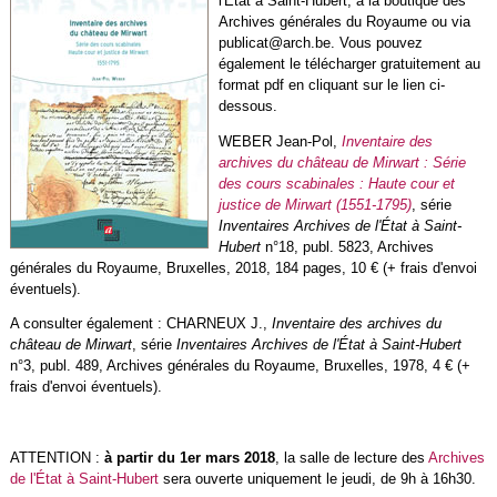
l'État à Saint-Hubert, à la boutique des
Archives générales du Royaume ou via
publicat@arch.be. Vous pouvez
également le télécharger gratuitement au
format pdf en cliquant sur le lien ci-
dessous.
WEBER Jean-Pol,
Inventaire des
archives du château de Mirwart : Série
des cours scabinales : Haute cour et
justice de Mirwart (1551-1795)
, série
Inventaires Archives de l'État à Saint-
Hubert
n°18, publ. 5823, Archives
générales du Royaume, Bruxelles, 2018, 184 pages, 10 € (+ frais d'envoi
éventuels).
A consulter également : CHARNEUX J.,
Inventaire des archives du
château de Mirwart
,
série
Inventaires Archives de l'État à Saint-Hubert
n°3, publ. 489, Archives générales du Royaume, Bruxelles, 1978, 4 € (+
frais d'envoi éventuels).
ATTENTION :
à partir du 1er mars 2018
, la salle de lecture des
Archives
de l'État à Saint-Hubert
sera ouverte uniquement le jeudi, de 9h à 16h30.