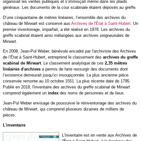
organisait les ventes publiques et s’immisçait même dans les plaids
généraux. Les documents de la cour scabinale étaient déposés au greffe.
D’une cinquantaine de mètres linéaires, l’ensemble des archives du
château de Mirwart est conservé aux
Archives de l'État à Saint-Hubert
. Un
premier inventoriage, imparfait, a été réalisé en 1978. Les archives du
greffe scabinal étaient ainsi mélangées aux archives seigneuriales de
Mirwart.
En 2008, Jean-Pol Weber, bénévole encadré par l'archiviste des Archives
de l’État à Saint-Hubert, entreprend le classement des
archives du greffe
scabinal de Mirwart
. Le classement analytique de ces
2,35 mètres
linéaires d'archives
a permis de faire ressurgir des documents dont
l’existence demeurait jusqu’ici insoupçonnée. La plus ancienne pièce
conservée remonte au 10 octobre 1551. La plus récente date de 1795.
Publié en 2018, l'inventaire des archives du greffe scabinal de Mirwart
comprend également un
index
des noms de personnes et de lieux.
Jean-Pol Weber envisage de poursuivre le réinventoriage des archives du
château de Mirwart, qui comprend plusieurs dizaines de milliers de
pièces.
L'inventaire
L'inventaire est en vente aux Archives de