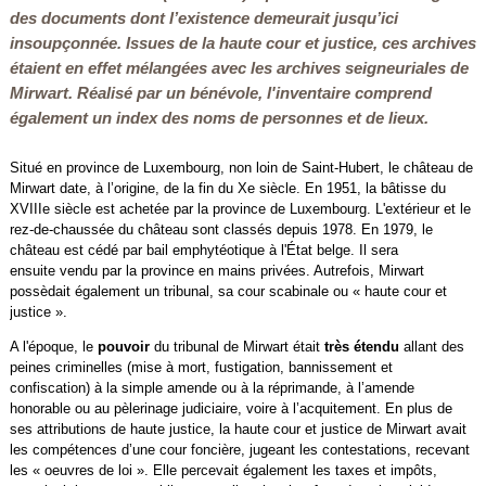
des documents dont l’existence demeurait jusqu’ici
insoupçonnée. Issues de la haute cour et justice, ces archives
étaient en effet mélangées avec les archives seigneuriales de
Mirwart. Réalisé par un bénévole, l'inventaire comprend
également un index des noms de personnes et de lieux.
Situé en province de Luxembourg, non loin de Saint-Hubert, le château de
Mirwart date, à l’origine, de la fin du Xe siècle. En 1951, la bâtisse du
XVIIIe siècle est achetée par la province de Luxembourg. L'extérieur et le
rez-de-chaussée du château sont classés depuis 1978. En 1979, le
château est cédé par bail emphytéotique à l'État belge. Il sera
ensuite vendu par la province en mains privées. Autrefois, Mirwart
possèdait également un tribunal, sa cour scabinale ou « haute cour et
justice ».
A l'époque, le
pouvoir
du tribunal de Mirwart était
très étendu
allant des
peines criminelles (mise à mort, fustigation, bannissement et
confiscation) à la simple amende ou à la réprimande, à l’amende
honorable ou au pèlerinage judiciaire, voire à l’acquitement. En plus de
ses attributions de haute justice, la haute cour et justice de Mirwart avait
les compétences d’une cour foncière, jugeant les contestations, recevant
les « oeuvres de loi ». Elle percevait également les taxes et impôts,