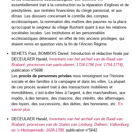
essentiellement trait à la construction ou la réparation d’églises et de
presbytères, aux rentrées financières du clergé paroissial, et aux
dîmes. Les dossiers concernant le contrôle des comptes
ecclésiastiques, la nomination des maîtres des pauvres ou la place
qu’occupait le seigneur du village illustrent quant à eux les relations
sociétales locales. Les institutions et les personnalités
ecclésiastiques détenaient en effet de très anciens privilèges, qui
étaient remis en question vers la fin de l’Ancien Régime.
BEHETS Paul, BOMBOIS Daniel, Introduction et rédaction finale par
DECEULAER Harald,
Inventaris van het archief van de Raad van
Brabant, processen van particulieren, 1724-1796 (vnl. 1754-1774)
,
publication n°5698
Les
procès de personnes privées
nous renseignent sur l’histoire
sociale et des familles à la campagne et dans les villes. La plupart
de ces procès avaient trait à des transactions mobilières et
immobilières, c’est-à-dire liées à l’argent, à des marchandises, aux
impôts, à des terrains, des maisons, des intérêts, des affermages,
des loyers, des successions, des dettes, des honoraires, etc.
En
savoir plus
DECEULAER Harald,
Inventaris van het archief van de Raad van
Brabant, processen van de Staten van Limburg, Dalhem, Valkenburg
en ’s-Hertogenrade, 1628-1788,
publication n°5642