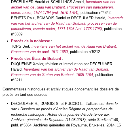
DECEULAER Harald et SCHILLINGS Arnold,
Inventaris van het
archief van de Raad van Brabant. Processen van particulieren,
eerste reeks, 1574-1794 (vnl. 1670-1794)
, publication n°4842.
BEHETS Paul, BOMBOIS Daniel et DECEULAER Harald,
Inventaris
van van het archief van de Raad van Brabant, processen van de
particulieren, tweede reeks, 1771-1796 (vnl. 1775-1796)
, publication
n°5569.
Procès de la noblesse
:
TOPS Bert
,
Inventaris van het archief van de Raad van Brabant,
Processen van de adel, 1511-1650
, publication n°5212.
Procès des États du Brabant
:
DUQUENNE Xavier, révision et introduction par DECEULAER
Harald,
Inventaris van het archief van de Raad van Brabant,
Processen van de Staten van Brabant, 1605-1794
, publication
n°5211.
Commentaires historiques et archivistiques concernant les dossiers de
procès en tant que sources
DECEULAER H., DUBOIS S. et PUCCIO L., L’affaire
est dans le
sac ! Dossiers de procès d’Ancien Régime et perspectives de
recherche historique : Actes de la journée d’étude tenue aux
Archives générales du Royaume (11-03-2013)
, série
Studia
n°148,
publ. n°5364, Archives générales du Royaume, Bruxelles, 2014, 15