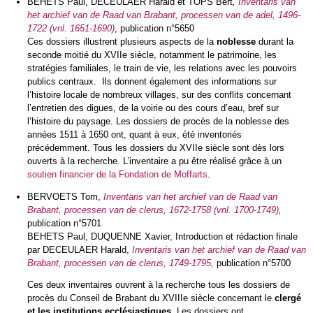
BEHETS Paul, DECEULAER Harald et TOPS Bert
,
Inventaris van
het archief van de Raad van Brabant, processen van de adel, 1496-
1722 (vnl. 1651-1690)
, publication n°5650
Ces dossiers illustrent plusieurs aspects de la
noblesse
durant la
seconde moitié du XVIIe siècle, notamment le patrimoine, les
stratégies familiales, le train de vie, les relations avec les pouvoirs
publics centraux. Ils donnent également des informations sur
l’histoire locale de nombreux villages, sur des conflits concernant
l’entretien des digues, de la voirie ou des cours d’eau, bref sur
l’histoire du paysage. Les dossiers de procès de la noblesse des
années 1511 à 1650 ont, quant à eux, été inventoriés
précédemment. Tous les dossiers du XVIIe siècle sont dès lors
ouverts à la recherche. L’inventaire a pu être réalisé grâce à un
soutien financier de la Fondation de Moffarts
.
BERVOETS Tom,
Inventaris van het archief van de Raad van
Brabant, processen van de clerus, 1672-1758 (vnl. 1700-1749)
,
publication n°5701
BEHETS Paul, DUQUENNE Xavier, Introduction et rédaction finale
par DECEULAER Harald,
Inventaris van het archief van de Raad van
Brabant, processen van de clerus, 1749-1795,
publication n°5700
Ces deux inventaires ouvrent à la recherche tous les dossiers de
procès du Conseil de Brabant du XVIIIe siècle concernant le
clergé
et les institutions ecclésiastiques
. Les dossiers ont