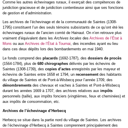
Comme les autres échevinages ruraux, il exerçait des compétences de
juridiction gracieuse et de juridiction contentieuse ainsi que ses fonctions
de gestion et d’administration.
Les archives de l’échevinage et de la communauté de Saintes (1308-
1795) constituent l’un des seuls témoins subsistants de ce qu’ont été les
échevinages ruraux de l’ancien comté de Hainaut. On n’en retrouve plus
vraiment d’équivalent dans les
Archives locales
des
Archives de l’État à
Mons
ou aux
Archives de l’État à Tournai
, des incendies ayant eu lieu
dans ces deux dépôts lors des bombardements en mai 1940.
Le fonds comprend des
placards
(1692-1787), des
dossiers de procès
(1564-1784), plus de
680 chirographes
délivrés par les échevins de
Saintes (1308-1739), des
copies d’actes
enregistrés par les mayeur et
échevins de Saintes entre 1658 et 1794, un
recensement
des habitants
du village de Saintes et de Pont-à-Wisbecq pour l’année 1709, des
dénombrements
des chevaux et vaches à Saintes et Pont-à-Wisbecq
durant les années 1669 à 1707, des archives relatives aux
impôts
personnels (taille), aux impôts fonciers (vingtièmes, feux et cheminées) et
aux impôts de consommation, etc.
Archives de l’échevinage d’Herbecq
Herbecq se situe dans la partie nord du village de Saintes. Les archives
de l’échevinage d’Herbecq à Saintes comprennent principalement des