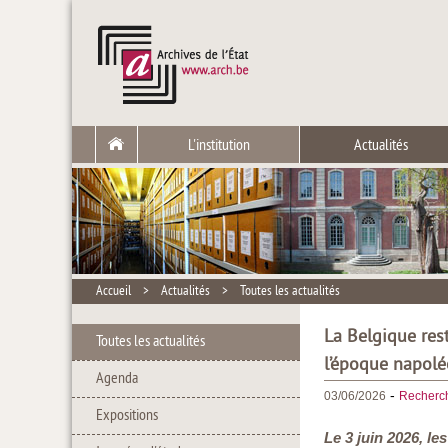
L'institution
Actualités
Accueil
>
Actualités
>
Toutes les actualités
La Belgique res
Toutes les actualités
l’époque napol
Agenda
-
03/06/2026
Recherc
Expositions
Le 3 juin 2026, le