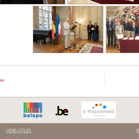
tés
LIENS UTILES
R