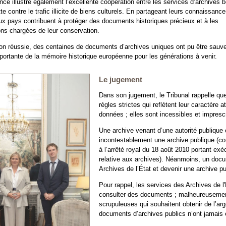
ance illustre également l’excellente coopération entre les services d’archives 
tte contre le trafic illicite de biens culturels. En partageant leurs connaissance
eux pays contribuent à protéger des documents historiques précieux et à les
ions chargées de leur conservation.
on réussie, des centaines de documents d’archives uniques ont pu être sauve
portante de la mémoire historique européenne pour les générations à venir.
Le jugement
Dans son jugement, le Tribunal rappelle qu
règles strictes qui reflètent leur caractère
données ; elles sont incessibles et imprescr
Une archive venant d’une autorité publique 
incontestablement une archive publique (con
à l’arrêté royal du 18 août 2010 portant exé
relative aux archives). Néanmoins, un docu
Archives de l’État et devenir une archive p
Pour rappel, les services des Archives de l
consulter des documents ; malheureusement
scrupuleuses qui souhaitent obtenir de l’a
documents d’archives publics n’ont jamais é