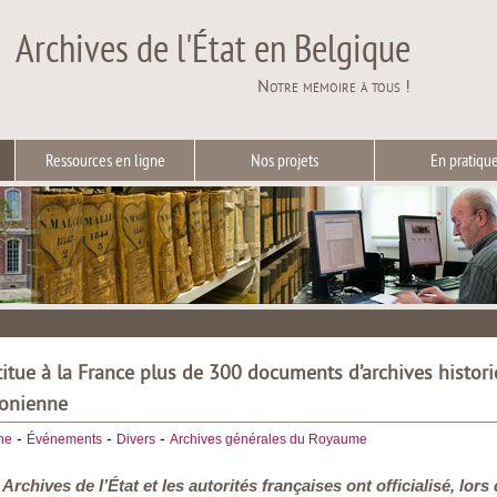
Archives de l'État en Belgique
Notre mémoire à tous !
Ressources en ligne
Nos projets
En pratiqu
titue à la France plus de 300 documents d’archives histor
éonienne
-
-
-
he
Événements
Divers
Archives générales du Royaume
s Archives de l’État et les autorités françaises ont officialisé, 