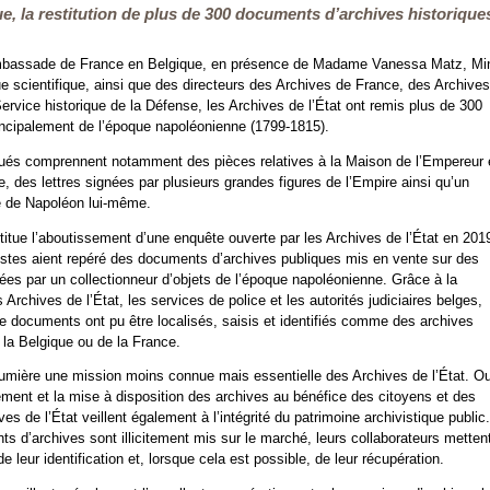
e, la restitution de plus de 300 documents d’archives historique
ambassade de France en Belgique, en présence de Madame Vanessa Matz, Min
que scientifique, ainsi que des directeurs des Archives de France, des Archives
ervice historique de la Défense, les Archives de l’État ont remis plus de 300
ncipalement de l’époque napoléonienne (1799-1815).
ués comprennent notamment des pièces relatives à la Maison de l’Empereur 
 des lettres signées par plusieurs grandes figures de l’Empire ainsi qu’un
 de Napoléon lui-même.
stitue l’aboutissement d’une enquête ouverte par les Archives de l’État en 201
istes aient repéré des documents d’archives publiques mis en vente sur des
ées par un collectionneur d’objets de l’époque napoléonienne. Grâce à la
s Archives de l’État, les services de police et les autorités judiciaires belges,
e documents ont pu être localisés, saisis et identifiés comme des archives
 la Belgique ou de la France.
lumière une mission moins connue mais essentielle des Archives de l’État. Ou
tement et la mise à disposition des archives au bénéfice des citoyens et des
es de l’État veillent également à l’intégrité du patrimoine archivistique public.
 d’archives sont illicitement mis sur le marché, leurs collaborateurs mettent
e leur identification et, lorsque cela est possible, de leur récupération.