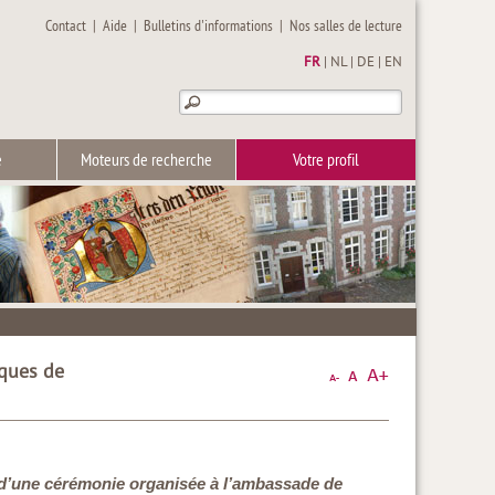
Contact
|
Aide
|
Bulletins d'informations
|
Nos salles de lecture
FR
|
NL
|
DE
|
EN
e
Moteurs de recherche
Votre profil
iques de
lors d’une cérémonie organisée à l’ambassade de