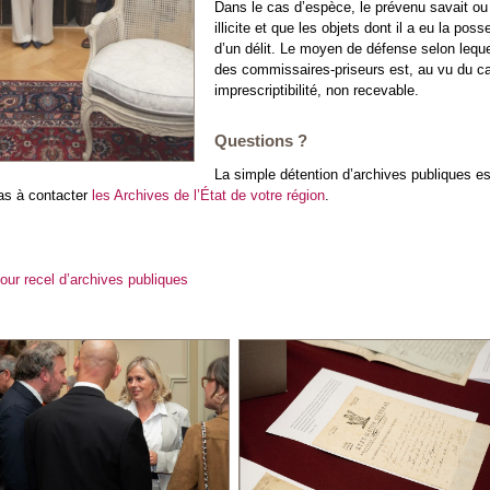
Dans le cas d’espèce, le prévenu savait ou 
illicite et que les objets dont il a eu la po
d’un délit. Le moyen de défense selon leque
des commissaires-priseurs est, au vu du car
imprescriptibilité, non recevable.
Questions ?
La simple détention d’archives publiques est
pas à contacter
les Archives de l’État de votre région
.
ur recel d’archives publiques