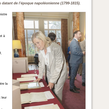
s datant de l’époque napoléonienne (1799-1815).
istre
et à
9,
tre la
 leur