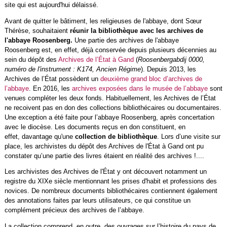
site qui est aujourd'hui délaissé.
Avant de quitter le bâtiment, les religieuses de l'abbaye, dont Sœur
Thérèse, souhaitaient
réunir la bibliothèque avec les archives de
l'abbaye Roosenberg.
Une partie des archives de l'abbaye
Roosenberg est, en effet, déjà conservée depuis plusieurs décennies au
sein du dépôt des
Archives de l’État à Gand
(
Roosenbergabdij 0000,
numéro de l'instrument : K174, Ancien Régime
). Depuis 2013, les
Archives de l’État possèdent un
deuxième grand bloc d’archives de
l’abbaye
. En 2016, les
archives exposées dans le musée de l’abbaye
sont
venues compléter les deux fonds. Habituellement, les Archives de l’État
ne recoivent pas en don des collections bibliothécaires ou documentaires.
Une exception a été faite pour l’abbaye Roosenberg, après concertation
avec le diocèse. Les documents reçus en don constituent, en
effet, davantage qu'une
collection de bibliothèque
. Lors d’une visite sur
place, les archivistes du dépôt des Archives de l'État à Gand ont pu
constater qu’une partie des livres étaient en réalité des archives !....
Les archivistes des Archives de l'État y ont découvert notamment un
registre du XIXe siècle mentionnant les prises d'habit et professions des
novices. De nombreux documents bibliothécaires contiennent également
des annotations faites par leurs utilisateurs, ce qui constitue un
complément précieux des archives de l’abbaye.
La collection comprend, en outre, des ouvrages sur l’histoire du pays de