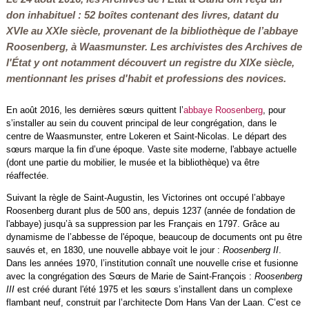
don inhabituel : 52 boîtes contenant des livres, datant du
XVIe au XXIe siècle, provenant de la bibliothèque de l’abbaye
Roosenberg, à Waasmunster. Les archivistes des Archives de
l'État y ont notamment découvert un registre du XIXe siècle,
mentionnant les prises d'habit et professions des novices.
En août 2016, les dernières sœurs quittent l’
abbaye Roosenberg
, pour
s’installer au sein du couvent principal de leur congrégation, dans le
centre de Waasmunster, entre Lokeren et Saint-Nicolas. Le départ des
sœurs marque la fin d’une époque. Vaste site moderne, l'abbaye actuelle
(dont une partie du mobilier, le musée et la bibliothèque) va être
réaffectée.
Suivant la règle de Saint-Augustin, les Victorines ont occupé l’abbaye
Roosenberg durant plus de 500 ans, depuis 1237 (année de fondation de
l'abbaye) jusqu’à sa suppression par les Français en 1797. Grâce au
dynamisme de l’abbesse de l'époque, beaucoup de documents ont pu être
sauvés et, en 1830, une nouvelle abbaye voit le jour :
Roosenberg II
.
Dans les années 1970, l’institution connaît une nouvelle crise et fusionne
avec la congrégation des Sœurs de Marie de Saint-François :
Roosenberg
III
est créé durant l'été 1975 et les sœurs s’installent dans un complexe
flambant neuf, construit par l’architecte Dom Hans Van der Laan. C’est ce