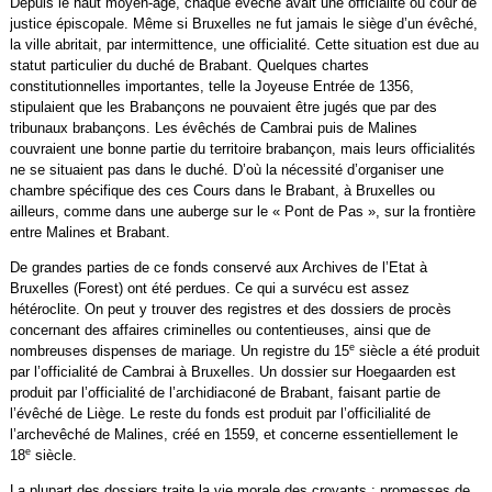
Depuis le haut moyen-âge, chaque évêché avait une officialité ou cour de
justice épiscopale. Même si Bruxelles ne fut jamais le siège d’un évêché,
la ville abritait, par intermittence, une officialité. Cette situation est due au
statut particulier du duché de Brabant. Quelques chartes
constitutionnelles importantes, telle la Joyeuse Entrée de 1356,
stipulaient que les Brabançons ne pouvaient être jugés que par des
tribunaux brabançons. Les évêchés de Cambrai puis de Malines
couvraient une bonne partie du territoire brabançon, mais leurs officialités
ne se situaient pas dans le duché. D’où la nécessité d’organiser une
chambre spécifique des ces Cours dans le Brabant, à Bruxelles ou
ailleurs, comme dans une auberge sur le « Pont de Pas », sur la frontière
entre Malines et Brabant.
De grandes parties de ce fonds conservé aux Archives de l’Etat à
Bruxelles (Forest) ont été perdues. Ce qui a survécu est assez
hétéroclite. On peut y trouver des registres et des dossiers de procès
concernant des affaires criminelles ou contentieuses, ainsi que de
e
nombreuses dispenses de mariage. Un registre du 15
siècle a été produit
par l’officialité de Cambrai à Bruxelles. Un dossier sur Hoegaarden est
produit par l’officialité de l’archidiaconé de Brabant, faisant partie de
l’évêché de Liège. Le reste du fonds est produit par l’officilialité de
l’archevêché de Malines, créé en 1559, et concerne essentiellement le
e
18
siècle.
La plupart des dossiers traite la vie morale des croyants : promesses de