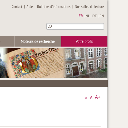
Contact
|
Aide
|
Bulletins d'informations
|
Nos salles de lecture
FR
|
NL
|
DE
|
EN
e
Moteurs de recherche
Votre profil