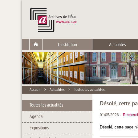
L'institution
Actualités
Accueil
>
Actualités
>
Toutes les actualités
Désolé, cette pa
Toutes les actualités
-
01/05/2026
Recherc
Agenda
Désolé, cette page n'
Expositions