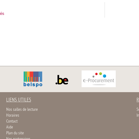
tés
LIENS UTILES
R
Nos salles de lecture
S
Horaires
I
Contact
Aide
Plan du site