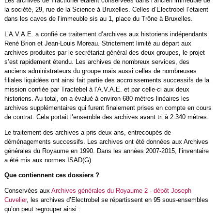
Les archives de Tractionel étaient conservées dans l’ancien immeuble de
la société, 29, rue de la Science à Bruxelles. Celles d’Electrobel l’étaient
dans les caves de l’immeuble sis au 1, place du Trône à Bruxelles.
L’A.V.A.E. a confié ce traitement d’archives aux historiens indépendants
René Brion et Jean-Louis Moreau. Strictement limité au départ aux
archives produites par le secrétariat général des deux groupes, le projet
s’est rapidement étendu. Les archives de nombreux services, des
anciens administrateurs du groupe mais aussi celles de nombreuses
filiales liquidées ont ainsi fait partie des accroissements successifs de la
mission confiée par Tractebel à l’A.V.A.E. et par celle-ci aux deux
historiens. Au total, on a évalué à environ 680 mètres linéaires les
archives supplémentaires qui furent finalement prises en compte en cours
de contrat. Cela portait l’ensemble des archives avant tri à 2.340 mètres.
Le traitement des archives a pris deux ans, entrecoupés de
déménagements successifs. Les archives ont été données aux Archives
générales du Royaume en 1990. Dans les années 2007-2015, l’inventaire
a été mis aux normes ISAD(G).
Que contiennent ces dossiers ?
Conservées aux
Archives générales du Royaume 2 - dépôt Joseph
Cuvelier
, les archives d’Electrobel se répartissent en 95 sous-ensembles
qu’on peut regrouper ainsi :