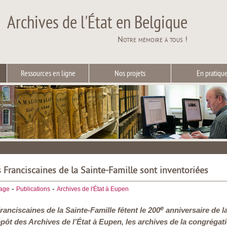
Archives de l'État en Belgique
Notre mémoire à tous !
Ressources en ligne
Nos projets
En pratiqu
s Franciscaines de la Sainte-Famille sont inventoriées
-
-
iage
Publications
Archives de l'État à Eupen
e
ranciscaines de la Sainte-Famille fêtent le 200
anniversaire de l
ôt des Archives de l’État à Eupen, les archives de la congrégati