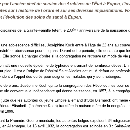
 par l’ancien chef de service des Archives de l’État à Eupen, l’
ites sur l’histoire de l’ordre et sur ses diverses implantations.
 et l'évolution des soins de santé à Eupen.
ème
ciscaines de la Sainte-Famille fêtent le 200
anniversaire de la naissance d
une adolescence difficiles, Joséphine Koch entre à l’âge de 22 ans au couve
steté et obéissance pour cinq ans. Durant cette période, elle constate que l
 Elle songe à changer d'ordre si la congrégation ne retrouve un mode de vie p
naît une nouvelle épidémie de typhoïde entraînant de nombreux décès. En 1841
ur pied. Il est à l'origine de l'hôpital Saint-Nicolas actuel. À défaut de profe
ndent à l’appel des curés pour soigner les malades qui y sont hébergés.
ode de 5 ans, Joséphine Koch quitte la congrégation des Récollectines pour 
ne vie conventuelle indépendante qui donne naissance, en 1857, à la congréga
(lutte que les autorités du jeune Empire allemand d’Otto Bismarck ont mené e
rieure Élisabeth (Joséphine Koch) transfère la maison-mère de la congrégatio
ril 1899.
nt la Première Guerre mondiale, les autorités belges expulsent 34 religieuses
el, en Allemagne. Le 13 avril 1932, la congrégation est scindée en 3 : Saint-An