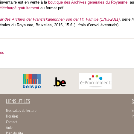
’inventaire est en vente à la
boutique des Archives générales du Royaume
, a
téléchargé gratuitement
au format pdf.
ar des Archivs der Franziskanerinnen von der Hl. Familie (1703-2011)
, série
I
rales du Royaume, Bruxelles, 2015, 15 € (+ frais d’envoi éventuels).
tés
LIENS UTILES
R
Nos salles de lecture
S
Horaires
I
Contact
Aide
Plan du site