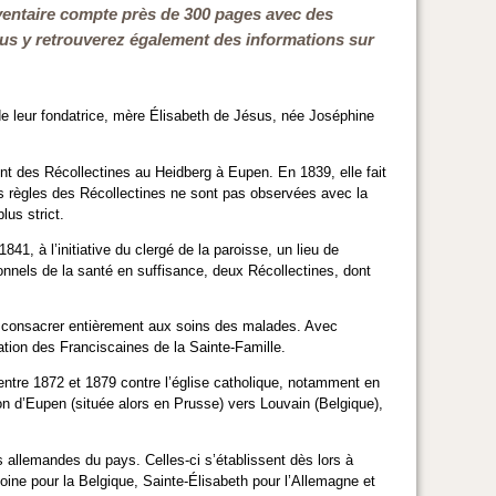
inventaire compte près de 300 pages avec des
 Vous y retrouverez également des informations sur
e leur fondatrice, mère Élisabeth de Jésus, née Joséphine
nt des Récollectines au Heidberg à Eupen. En 1839, elle fait
es règles des Récollectines ne sont pas observées avec la
lus strict.
, à l’initiative du clergé de la paroisse, un lieu de
ssionnels de la santé en suffisance, deux Récollectines, dont
se consacrer entièrement aux soins des malades. Avec
tion des Franciscaines de la Sainte-Famille.
ntre 1872 et 1879 contre l’église catholique, notamment en
n d’Eupen (située alors en Prusse) vers Louvain (Belgique),
 allemandes du pays. Celles-ci s’établissent dès lors à
toine pour la Belgique, Sainte-Élisabeth pour l’Allemagne et