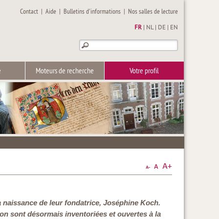
Contact
|
Aide
|
Bulletins d'informations
|
Nos salles de lecture
FR
|
NL
|
DE
|
EN
e
Moteurs de recherche
Votre profil
a naissance de leur fondatrice, Joséphine Koch.
on sont désormais inventoriées et ouvertes à la