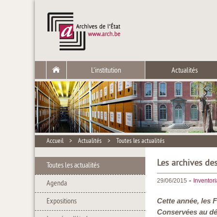
L'institution
Actualités
Accueil
>
Actualités
>
Toutes les actualités
Les archives de
Toutes les actualités
-
29/06/2015
Inventor
Agenda
Expositions
Cette année, les F
Conservées au dép