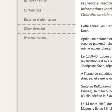
Journées d'étude
recherche. Rédigé
informations inéd
Conférences
l’histoire sociale
Bulletins d'informations
Cette année, les Fran
Offres d'emploi
Koch.
Réseaux sociaux
Après une enfance et 
vœu de pauvreté, cha
même rigueur d’antan.
En 1839-40, Eupen con
revalidation est mis s
Joséphine Koch, répo
À l’issue de sa péri
d'autres, elle mène u
Suite au
Kulturkampf
Prusse), la mère supé
où elle décède le 3 av
Le 14 mars 1919, dura
Mayen, ville de l’Eif