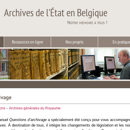
Archives de l'État en Belgique
Notre mémoire à tous !
Ressources en ligne
Nos projets
En pratiqu
ivage
-
ions
Archives générales du Royaume
manuel
Questions d’archivage
a spécialement été conçu pour vous accompagne
ves. À destination de tous, il intègre les changements de législation et les no