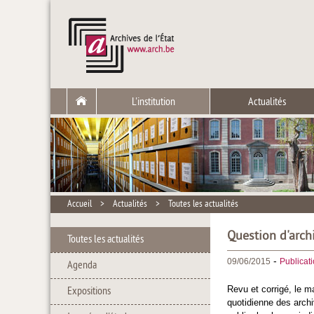
L'institution
Actualités
Accueil
>
Actualités
>
Toutes les actualités
Question d'arch
Toutes les actualités
-
09/06/2015
Publicat
Agenda
Revu et corrigé, le 
Expositions
quotidienne des archi