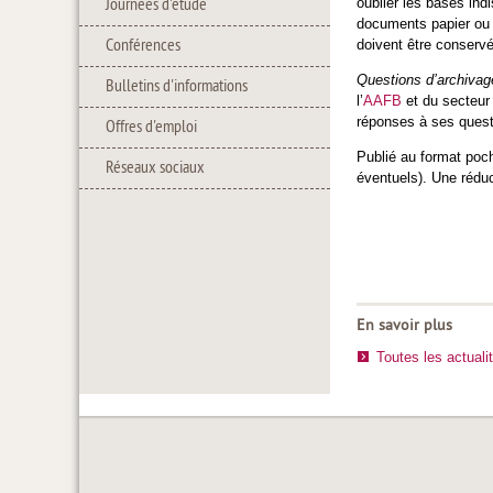
Journées d'étude
oublier les bases in
documents papier ou
Conférences
doivent être conserv
Questions d’archivag
Bulletins d'informations
l’
AAFB
et du secteur 
réponses à ses ques
Offres d'emploi
Publié au format poc
Réseaux sociaux
éventuels). Une rédu
En savoir plus
Toutes les actuali