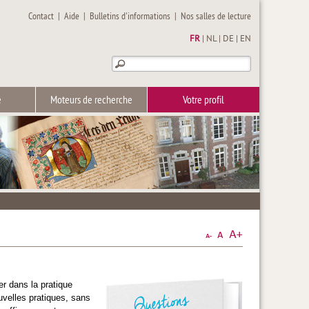
Contact
|
Aide
|
Bulletins d'informations
|
Nos salles de lecture
FR
|
NL
|
DE
|
EN
e
Moteurs de recherche
Votre profil
r dans la pratique
uvelles pratiques, sans