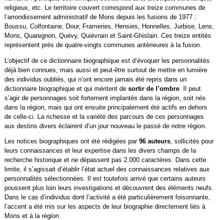
religieux, etc. Le territoire couvert correspond aux treize communes de
l’arrondissement administratif de Mons depuis les fusions de 1977 :
Boussu, Colfontaine, Dour, Frameries, Hensies, Honnelles, Jurbise, Lens,
Mons, Quaregnon, Quévy, Quiévrain et Saint-Ghislain. Ces treize entités
représentent près de quatre-vingts communes antérieures à la fusion.
L’objectif de ce dictionnaire biographique est d’évoquer les personnalités
déjà bien connues, mais aussi et peut-être surtout de mettre en lumière
des individus oubliés, qui n’ont encore jamais été repris dans un
dictionnaire biographique et qui méritent de
sortir de l’ombre
. Il peut
s’agir de personnages soit fortement implantés dans la région, soit nés
dans la région, mais qui ont ensuite principalement été actifs en dehors
de celle-ci. La richesse et la variété des parcours de ces personnages
aux destins divers éclairent d’un jour nouveau le passé de notre région.
Les notices biographiques ont été rédigées par
96 auteurs
, sollicités pour
leurs connaissances et leur expertise dans les divers champs de la
recherche historique et ne dépassent pas 2.000 caractères. Dans cette
limite, il s’agissait d’établir l’état actuel des connaissances relatives aux
personnalités sélectionnées. Il est toutefois arrivé que certains auteurs
poussent plus loin leurs investigations et découvrent des éléments neufs.
Dans le cas d’individus dont l’activité a été particulièrement foisonnante,
l’accent a été mis sur les aspects de leur biographie directement liés à
Mons et à la région.