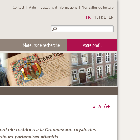
Contact
|
Aide
|
Bulletins d'informations
|
Nos salles de lecture
FR
|
NL
|
DE
|
EN
e
Moteurs de recherche
Votre profil
 ont été restitués à la Commission royale des
sieurs partenaires attentifs.