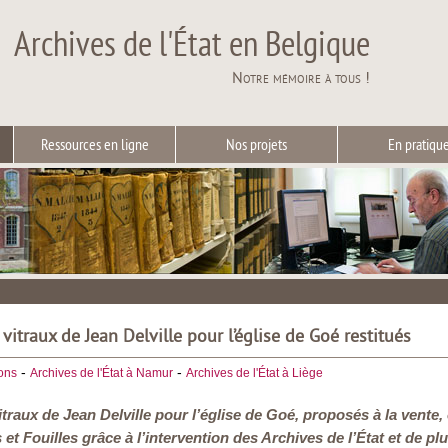
Archives de l'État en Belgique
Notre mémoire à tous !
Ressources en ligne
Nos projets
En pratiqu
vitraux de Jean Delville pour l’église de Goé restitués
-
-
ions
Archives de l'État à Namur
Archives de l'État à Liège
traux de Jean Delville pour l’église de Goé, proposés à la vente,
t Fouilles grâce à l’intervention des Archives de l’État et de plu