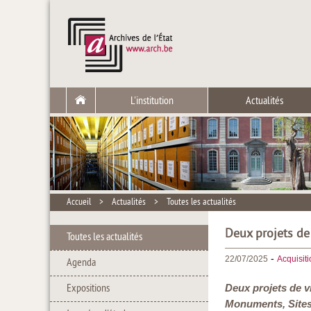
L'institution
Actualités
Accueil
>
Actualités
>
Toutes les actualités
Deux projets de 
Toutes les actualités
-
22/07/2025
Acquisit
Agenda
Expositions
Deux projets de vi
Monuments, Sites e