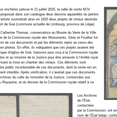
x enchères prévue le 21 juillet 2025, la salle de vente MJV
proposait dans son catalogue deux dessins aquarellés du peintre
L’artiste soumettait ainsi en 1925 deux projets de vitraux destinés
bert de Goé (commune actuelle de Limbourg, province de Liège).
r Catherine Thomas, conservatrice au Musée du Verre de la Ville
tion de la Commission royale des Monuments, Sites et Fouilles fut
ption de ces documents et par les éléments repris au verso des
en photos. En effet, ils indiquaient que ces projets avaient été
rique d’église de Goé, transmis pour visa à la Commission royale
s et au ministre de la Justice pour être annexés à l’Arrêté royal
isant la mise en chantier des vitraux. Ces éléments sont
ère public incontestable de ces documents, dont la vente est en
nt interdite. Après vérification, il s’avérait que ces documents
rchives du culte du ministère de la Justice, conservées aux
u Royaume, et du dossier de la Commission royale relatif à ce
Les Archives
de l’État,
contactées
par la Commission, ont es
nom de l’État belge, confo