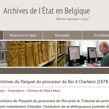
Archives de l'État en Belgique
Notre mémoire à tous !
Ressources en ligne
Nos projets
En pratiqu
archives du Parquet du procureur du Roi à Charleroi (1878
-
-
iage
Publications
Archives de l'État à Mons
archives du Parquet du procureur du Roi près le Tribunal de prem
ont notamment d’étudier l’évolution de la délinquance juvénile d