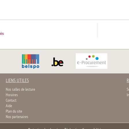
tés
LIENS UTILES
R
Nos salles de lecture
S
Horaires
I
Contact
Aide
Plan du site
Nos partenaires