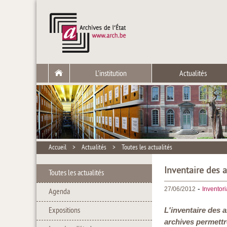
L'institution
Actualités
Accueil
>
Actualités
>
Toutes les actualités
Inventaire des 
Toutes les actualités
-
27/06/2012
Inventor
Agenda
Expositions
L'inventaire des 
archives permettr