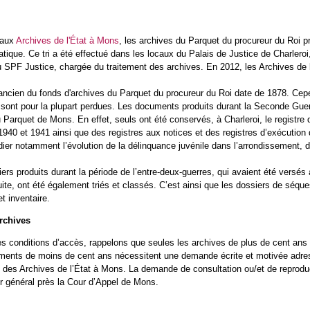
 aux
Archives de l'État à Mons
, les archives du Parquet du procureur du Roi pr
matique. Ce tri a été effectué dans les locaux du Palais de Justice de Charlero
u SPF Justice, chargée du traitement des archives. En 2012, les Archives de l'
ncien du fonds d'archives du Parquet du procureur du Roi date de 1878. Cepen
 sont pour la plupart perdues. Les documents produits durant la Seconde Gue
 Parquet de Mons. En effet, seuls ont été conservés, à Charleroi, le registre d
940 et 1941 ainsi que des registres aux notices et des registres d’exécution
dier notamment l’évolution de la délinquance juvénile dans l’arrondissement
rs produits durant la période de l’entre-deux-guerres, qui avaient été versés
uite, ont été également triés et classés. C’est ainsi que les dossiers de séq
t inventaire.
archives
s conditions d’accès, rappelons que seules les archives de plus de cent ans s
ments de moins de cent ans nécessitent une demande écrite et motivée adres
 des Archives de l’État à Mons. La demande de consultation ou/et de reproduc
r général près la Cour d’Appel de Mons.