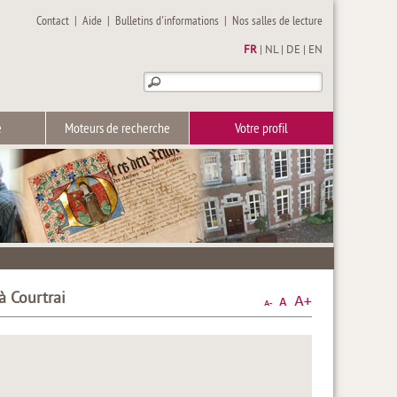
Contact
|
Aide
|
Bulletins d'informations
|
Nos salles de lecture
FR
|
NL
|
DE
|
EN
e
Moteurs de recherche
Votre profil
à Courtrai