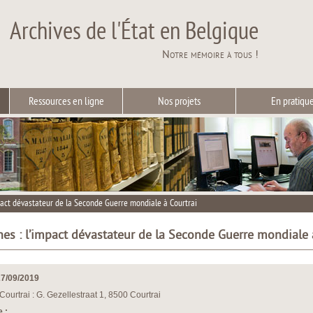
Archives de l'État en Belgique
Notre mémoire à tous !
Ressources en ligne
Nos projets
En pratiqu
mpact dévastateur de la Seconde Guerre mondiale à Courtrai
ines : l’impact dévastateur de la Seconde Guerre mondiale 
27/09/2019
 Courtrai : G. Gezellestraat 1, 8500 Courtrai
 :