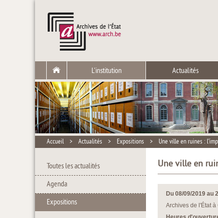
L'institution
Actualités
Accueil
>
Actualités
>
Expositions
>
Une ville en ruines : l’i
Une ville en ru
Toutes les actualités
Agenda
Du 08/09/2019 au 
Expositions
Archives de l'État à
Heures d'ouverture