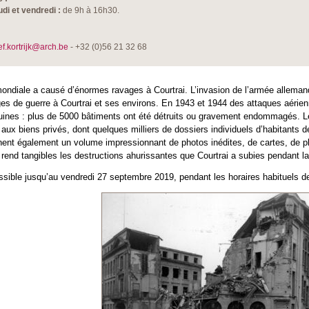
udi et vendredi :
de 9h à 16h30.
ef.kortrijk@arch.be
- +32 (0)56 21 32 68
ndiale a causé d’énormes ravages à Courtrai. L’invasion de l’armée allemande
s de guerre à Courtrai et ses environs. En 1943 et 1944 des attaques aérienn
n ruines : plus de 5000 bâtiments ont été détruits ou gravement endommagés. L
ux biens privés, dont quelques milliers de dossiers individuels d’habitants 
nent également un volume impressionnant de photos inédites, de cartes, de p
n rend tangibles les destructions ahurissantes que Courtrai a subies pendant
essible jusqu’au vendredi 27 septembre 2019, pendant les horaires habituels 