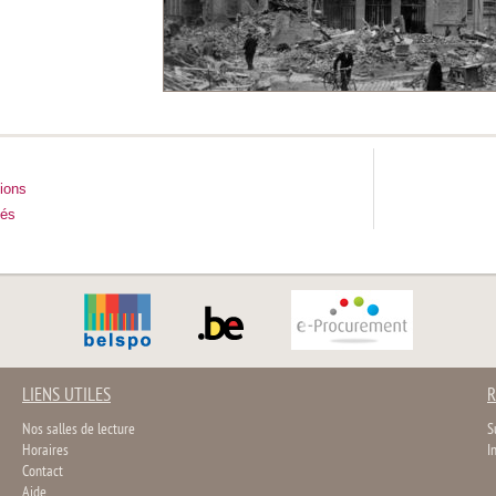
tions
tés
LIENS UTILES
R
Nos salles de lecture
S
Horaires
I
Contact
Aide