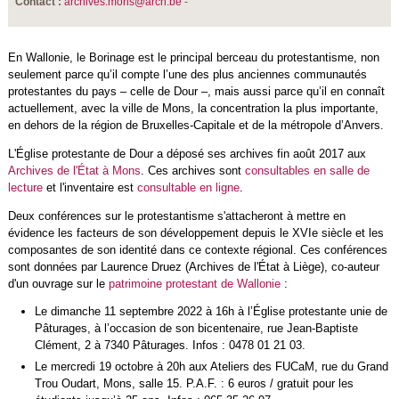
Contact :
archives.mons@arch.be
-
En Wallonie, le Borinage est le principal berceau du protestantisme, non
seulement parce qu’il compte l’une des plus anciennes communautés
protestantes du pays – celle de Dour –, mais aussi parce qu’il en connaît
actuellement, avec la ville de Mons, la concentration la plus importante,
en dehors de la région de Bruxelles-Capitale et de la métropole d’Anvers.
L'Église protestante de Dour a déposé ses archives fin août 2017 aux
Archives de l'État à Mons
. Ces archives sont
consultables en salle de
lecture
et l'inventaire est
consultable en ligne
.
Deux conférences sur le protestantisme s'attacheront à mettre en
évidence les facteurs de son développement depuis le XVIe siècle et les
composantes de son identité dans ce contexte régional. Ces conférences
sont données par Laurence Druez (Archives de l'État à Liège), co-auteur
d'un ouvrage sur le
patrimoine protestant de Wallonie
:
Le dimanche 11 septembre 2022 à 16h à l’Église protestante unie de
Pâturages, à l’occasion de son bicentenaire, rue Jean-Baptiste
Clément, 2 à 7340 Pâturages. Infos : 0478 01 21 03.
Le mercredi 19 octobre à 20h aux Ateliers des FUCaM, rue du Grand
Trou Oudart, Mons, salle 15. P.A.F. : 6 euros / gratuit pour les