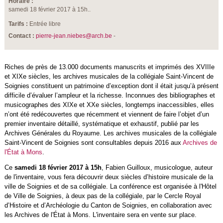
Horaire :
samedi 18 février 2017 à 15h..
Tarifs :
Entrée libre
Contact :
pierre-jean.niebes@arch.be
-
Riches de près de 13.000 documents manuscrits et imprimés des XVIIIe
et XIXe siècles, les archives musicales de la collégiale Saint-Vincent de
Soignies constituent un patrimoine d’exception dont il était jusqu’à présent
difficile d’évaluer l’ampleur et la richesse. Inconnues des bibliographes et
musicographes des XIXe et XXe siècles, longtemps inaccessibles, elles
n’ont été redécouvertes que récemment et viennent de faire l’objet d’un
premier inventaire détaillé, systématique et exhaustif, publié par les
Archives Générales du Royaume. Les archives musicales de la collégiale
Saint-Vincent de Soignies sont consultables depuis 2016 aux
Archives de
l'État à Mons
.
Ce
samedi 18 février 2017 à 15h
, Fabien Guilloux, musicologue, auteur
de l'inventaire, vous fera découvrir deux siècles d’histoire musicale de la
ville de Soignies et de sa collégiale. La conférence est organisée à l'Hôtel
de Ville de Soignies, à deux pas de la collégiale, par le Cercle Royal
d’Histoire et d’Archéologie du Canton de Soignies, en collaboration avec
les Archives de l'État à Mons. L'inventaire sera en vente sur place.