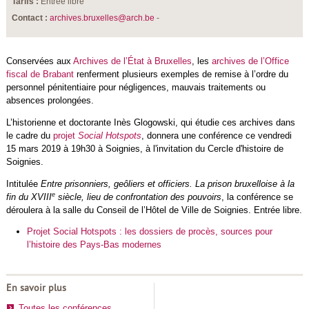
Tarifs :
Entrée libre
Contact :
archives.bruxelles@arch.be
-
Conservées aux
Archives de l’État à Bruxelles
, les
archives de l’Office
fiscal de Brabant
renferment plusieurs exemples de remise à l’ordre du
personnel pénitentiaire pour négligences, mauvais traitements ou
absences prolongées.
L’historienne et doctorante Inès Glogowski, qui étudie ces archives dans
le cadre du
projet
Social Hotspots
, donnera une conférence ce vendredi
15 mars 2019 à 19h30 à Soignies, à l'invitation du Cercle d'histoire de
Soignies.
Intitulée
Entre prisonniers, geôliers et officiers. La prison bruxelloise à la
e
fin du XVIII
siècle, lieu de confrontation des pouvoirs
, la conférence se
déroulera à la salle du Conseil de l’Hôtel de Ville de Soignies. Entrée libre.
Projet Social Hotspots : les dossiers de procès, sources pour
l’histoire des Pays-Bas modernes
En savoir plus
Toutes les conférences