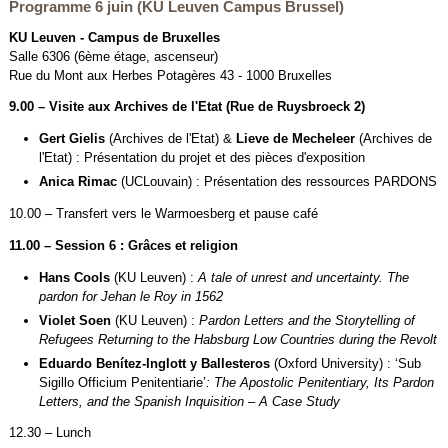
Programme 6 juin (KU Leuven Campus Brussel)
KU Leuven - Campus de Bruxelles
Salle 6306 (6ème étage, ascenseur)
Rue du Mont aux Herbes Potagères 43 - 1000 Bruxelles
9.00 – Visite aux Archives de l'Etat (Rue de Ruysbroeck 2)
Gert Gielis
(Archives de l'Etat) &
Lieve de Mecheleer
(Archives de
l'Etat) : Présentation du projet et des pièces d'exposition
Anica Rimac
(UCLouvain) : Présentation des ressources PARDONS
10.00 – Transfert vers le Warmoesberg et pause café
11.00 – Session 6 : Grâces et religion
Hans Cools
(KU Leuven) :
A tale of unrest and uncertainty. The
pardon for Jehan le Roy in 1562
Violet Soen
(KU Leuven) :
Pardon Letters and the Storytelling of
Refugees Returning to the Habsburg Low Countries during the Revolt
Eduardo Benítez-Inglott y Ballesteros
(Oxford University) : ‘Sub
Sigillo Officium Penitentiarie’
:
The Apostolic Penitentiary, Its Pardon
Letters, and the Spanish Inquisition – A Case Study
12.30 – Lunch