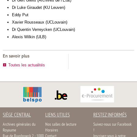
Dr Gert Gielis (Archives de l’Etat)
Dr Luke Giraudet (KU Leuven)
Eddy Put
Xavier Rousseaux (UCLouvain)
Dr Quentin Verreycken (UCLouvain)
Alexis Wilkin (ULB)
En savoir plus
Toutes les actualités
SIÈGE CENTRAL
LIENS UTILES
RESTEZ INFORMÉS
Archives générales du
Nos salles de lecture
Suivez-nous sur Facebook
Royaume
Horaires
!
Rue de Ruysbroeck 2 - 1000
Contact
Inscrivez-vous à notre