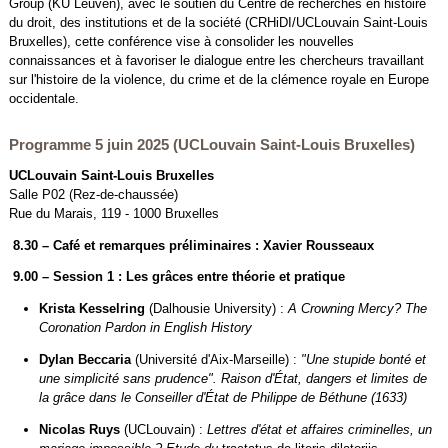
Group (KU Leuven), avec le soutien du Centre de recherches en histoire
du droit, des institutions et de la société (CRHiDI/UCLouvain Saint-Louis
Bruxelles), cette conférence vise à consolider les nouvelles
connaissances et à favoriser le dialogue entre les chercheurs travaillant
sur l'histoire de la violence, du crime et de la clémence royale en Europe
occidentale.
Programme 5 juin 2025 (UCLouvain Saint-Louis Bruxelles)
UCLouvain Saint-Louis Bruxelles
Salle P02 (Rez-de-chaussée)
Rue du Marais, 119 - 1000 Bruxelles
8.30 – Café et remarques préliminaires : Xavier Rousseaux
9.00 – Session 1 : Les grâces entre théorie et pratique
Krista Kesselring
(Dalhousie University) :
A Crowning Mercy? The
Coronation Pardon in English History
Dylan Beccaria
(Université d'Aix-Marseille) :
"Une stupide bonté et
une simplicité sans prudence". Raison d'État, dangers et limites de
la grâce dans le Conseiller d'État de Philippe de Béthune (1633
)
Nicolas Ruys
(UCLouvain) :
Lettres d'état et affaires criminelles, un