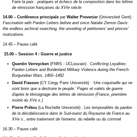
Faire la paix : pratiques et échecs de la composition dans les lettres
de rémission françaises du XVIe siècle
14.00 – Conférence principale
par
Walter Prevenier
(Universiteit Gent) :
Fascination with Pardon Letters before and since Natalie Zemon Davis:
the endless archival searching, the unveiling of petitioners' and princes'
motivations
.
14.45 – Pause café
15.00 – Session 4 : Guerre et justice
Quentin Verreycken
(FNRS - UCLouvain)
: Conflicting Loyalties:
Pardon Letters and Borderland Military Violence during the French-
Burgundian Wars, 1465–1482
David Fiasson
(CY Cergy Paris Université) :
‘Une coquinaille qui ne
sont bons que a destruire le peuple.’ Pages et valets de guerre
d'après le témoignage des lettres de rémission (France, première
moitié du XVe s.)
Pierre Prétou
(La Rochelle Université) :
Les temporalités du pardon
de la désobéissance dans le Sud-ouest du Royaume de France au
XVe s., entre traitement de l'ennemi, du rebelle ou du
criminel
16.30 – Pause café