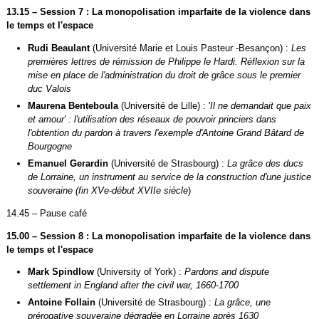
13.15 – Session 7 : La monopolisation imparfaite de la violence dans
le temps et l'espace
Rudi Beaulant
(Université Marie et Louis Pasteur -Besançon) :
Les
premières lettres de rémission de Philippe le Hardi. Réflexion sur la
mise en place de l'administration du droit de grâce sous le premier
duc Valois
Maurena Benteboula
(Université de Lille) : '
Il ne demandait que paix
et amour' : l'utilisation des réseaux de pouvoir princiers dans
l'obtention du pardon à travers l'exemple d'Antoine Grand Bâtard de
Bourgogne
Emanuel Gerardin
(Université de Strasbourg) :
La grâce des ducs
de Lorraine, un instrument au service de la construction d'une justice
souveraine (fin XVe-début XVIIe siècle
)
14.45 – Pause café
15.00 – Session 8 : La monopolisation imparfaite de la violence dans
le temps et l'espace
Mark Spindlow
(University of York) :
Pardons and dispute
settlement in England after the civil war, 1660-1700
Antoine Follain
(Université de Strasbourg) :
La grâce, une
prérogative souveraine dégradée en Lorraine après 1630