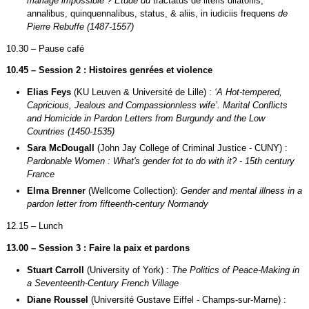
mariage impossible ? Etude du
tractatus de literis dilatoriis,
annalibus, quinquennalibus, status, & aliis, in iudiciis frequens
de
Pierre Rebuffe (1487-1557)
10.30 – Pause café
10.45 – Session 2 : Histoires genrées et violence
Elias Feys
(KU Leuven & Université de Lille) :
‘A Hot-tempered,
Capricious, Jealous and Compassionnless wife’. Marital Conflicts
and Homicide in Pardon Letters from Burgundy and the Low
Countries (1450-1535)
Sara McDougall
(John Jay College of Criminal Justice - CUNY) :
Pardonable Women : What's gender fot to do with it? - 15th century
France
Elma Brenner
(Wellcome Collection):
Gender and mental illness in a
pardon letter from fifteenth-century Normandy
12.15 – Lunch
13.00 – Session 3 : Faire la paix et pardons
Stuart Carroll
(University of York) :
The Politics of Peace-Making in
a Seventeenth-Century French Village
Diane Roussel
(Université Gustave Eiffel - Champs-sur-Marne) :