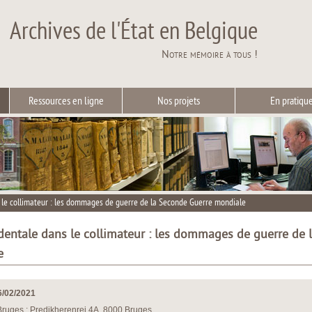
Archives de l'État en Belgique
Notre mémoire à tous !
Ressources en ligne
Nos projets
En pratiqu
 le collimateur : les dommages de guerre de la Seconde Guerre mondiale
dentale dans le collimateur : les dommages de guerre de 
e
6/02/2021
 Bruges : Predikherenrei 4A, 8000 Bruges