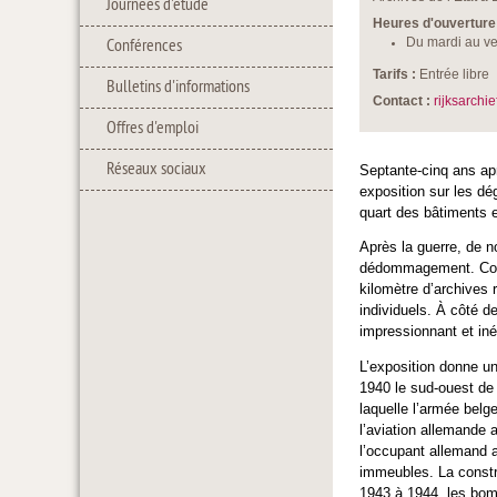
Journées d'étude
Heures d'ouverture 
Conférences
Du mardi au ve
Tarifs :
Entrée libre
Bulletins d'informations
Contact :
rijksarchi
Offres d'emploi
Réseaux sociaux
Septante-cinq ans apr
exposition sur les dé
quart des bâtiments e
Après la guerre, de 
dédommagement. Conce
kilomètre d’archives
individuels. À côté 
impressionnant et iné
L’exposition donne u
1940 le sud-ouest de 
laquelle l’armée bel
l’aviation allemande
l’occupant allemand 
immeubles. La constr
1943 à 1944, les bom