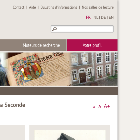
Contact
|
Aide
|
Bulletins d'informations
|
Nos salles de lecture
FR
|
NL
|
DE
|
EN
e
Moteurs de recherche
Votre profil
la Seconde