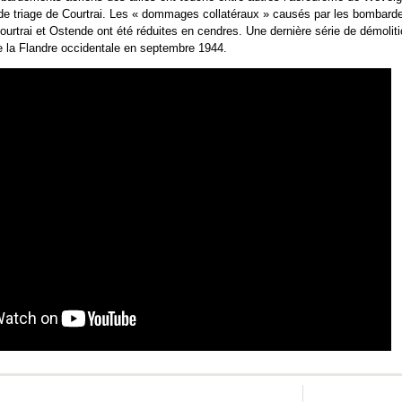
 de triage de Courtrai. Les « dommages collatéraux » causés par les bombard
urtrai et Ostende ont été réduites en cendres. Une dernière série de démoliti
 de la Flandre occidentale en septembre 1944.