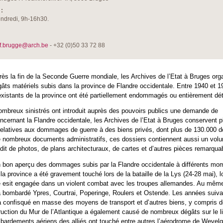
:
ndredi, 9h-16h30.
ef.brugge@arch.be
- +32 (0)50 33 72 88
ès la fin de la Seconde Guerre mondiale, les Archives de l’Etat à Bruges org
gâts matériels subis dans la province de Flandre occidentale. Entre 1940 et 1
xistants de la province ont été partiellement endommagés ou entièrement dét
nombreux sinistrés ont introduit auprès des pouvoirs publics une demande de
rnant la Flandre occidentale, les Archives de l’Etat à Bruges conservent p
 relatives aux dommages de guerre à des biens privés, dont plus de 130.000 d
de nombreux documents administratifs, ces dossiers contiennent aussi un vol
dit de photos, de plans architecturaux, de cartes et d’autres pièces remarqua
n bon aperçu des dommages subis par la Flandre occidentale à différents mo
la province a été gravement touché lors de la bataille de la Lys (24-28 mai), l
ge esit engagée dans un violent combat avec les troupes allemandes. Au mê
 a bombardé Ypres, Courtrai, Poperinge, Roulers et Ostende. Les années suiva
a confisqué en masse des moyens de transport et d’autres biens, y compris 
uction du Mur de l’Atlantique a également causé de nombreux dégâts sur le li
bardements aériens des alliés ont touché entre autres l’aérodrome de Wevelg