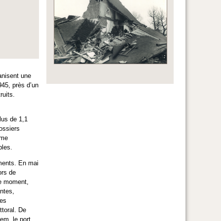
anisent une
945, près d’un
ruits.
lus de 1,1
ossiers
ume
bles.
ments. En mai
ors de
me moment,
ntes,
des
ttoral. De
em, le port